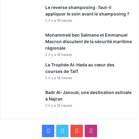
Le reverse shampooing : faut-il
appliquer le soin avant le shampooing ?
il y a 16 heures
Mohammed ben Salmane et Emmanuel
Macron discutent de la sécurité maritime
régionale
il y a 18 heures
Le Trophée Al-Hada au cœur des
courses de Taïf
il y a 18 heures
Badr Al-Janoub, une destination estivale
à Najran
il y a 18 heures
F
X
Y
I