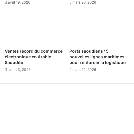
avril 19, 2026
mars 26, 2026
e
y
m
a
r
Ventes record du commerce
Ports saoudiens : 5
électronique en Arabie
nouvelles lignes maritimes
Saoudite
pour renforcer la logistique
juillet 3, 2025
mars 22, 2026