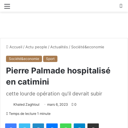
Menu
R
Accueil
/
Actu people
/
Actualités
/
Société&economie
Société&economie
Sport
Pierre Palmade hospitalisé
en catimini
cette lourde opération qu'il devrait subir
Khaled Zaghloul
mars 6, 2023
0
Temps de lecture 1 minute
Facebook
X
Linkedin
Messenger
WhatsApp
Telegram
Partager par email