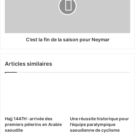
C
s
h
t
a
l
r
a
l
f
e
i
s
n
C’est la fin de la saison pour Neymar
I
d
I
e
I
l
Articles similaires
a
s
a
i
s
o
n
p
o
Hajj 1447H : arrivée des
Une réussite historique pour
u
premiers pèlerins en Arabie
l’équipe paralympique
r
saoudite
saoudienne de cyclisme
N