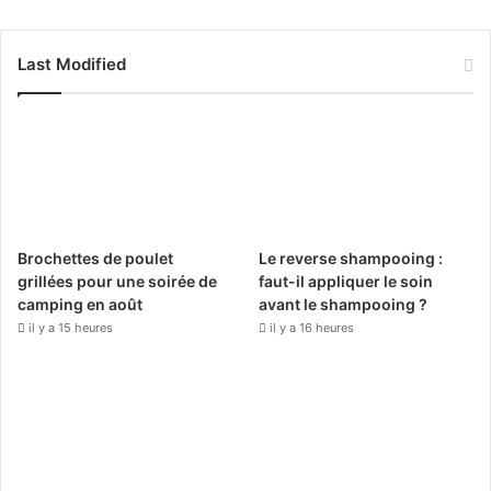
a
o
n
c
u
s
Last Modified
e
T
t
b
u
a
o
b
g
o
e
r
Brochettes de poulet
Le reverse shampooing :
k
a
grillées pour une soirée de
faut-il appliquer le soin
camping en août
avant le shampooing ?
m
il y a 15 heures
il y a 16 heures