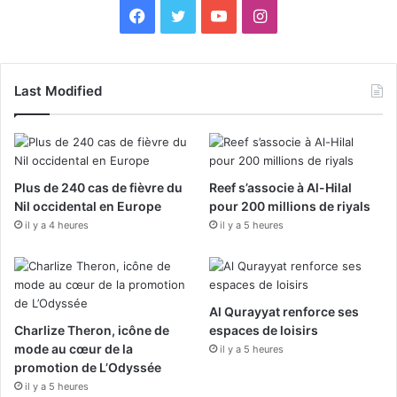
F
X
Y
I
a
o
n
c
u
s
Last Modified
e
T
t
b
u
a
Plus de 240 cas de fièvre du
Reef s’associe à Al-Hilal
o
b
g
Nil occidental en Europe
pour 200 millions de riyals
il y a 4 heures
o
il y a 5 heures
e
r
k
a
m
Al Qurayyat renforce ses
Charlize Theron, icône de
espaces de loisirs
mode au cœur de la
il y a 5 heures
promotion de L’Odyssée
il y a 5 heures