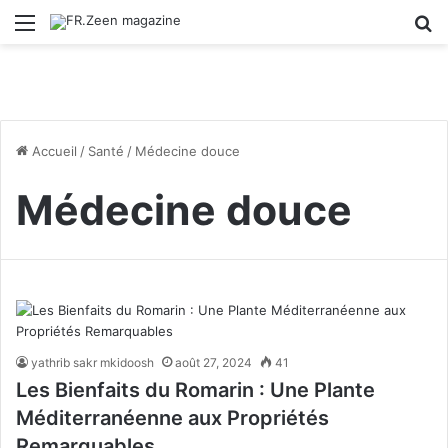
Menu
R
Accueil
/
Santé
/
Médecine douce
Médecine douce
yathrib sakr mkidoosh
août 27, 2024
41
Les Bienfaits du Romarin : Une Plante
Méditerranéenne aux Propriétés
Remarquables