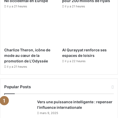
Nil occidental en Europe
pour 200 millions de riyals
il y a 21 heures
il y a 21 heures
m
Charlize Theron, icône de
Al Qurayyat renforce ses
mode au cœur de la
espaces de loisirs
promotion de L’Odyssée
il y a 22 heures
il y a 21 heures
Popular Posts
Vers une puissance intelligente : repenser
l’influence internationale
mars 9, 2025