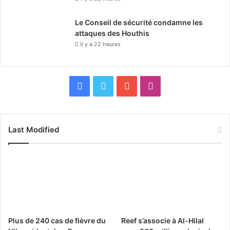
Le Conseil de sécurité condamne les
attaques des Houthis
il y a 22 heures
F
X
Y
I
a
o
n
c
u
s
Last Modified
e
T
t
b
u
a
o
b
g
o
e
r
Plus de 240 cas de fièvre du
Reef s’associe à Al-Hilal
k
a