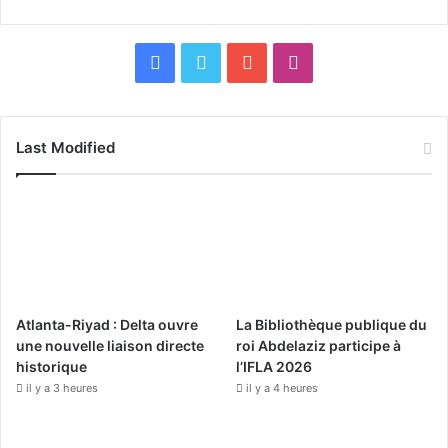
F
X
Y
I
a
o
n
c
u
s
Last Modified
e
T
t
b
u
a
o
b
g
o
e
r
Atlanta-Riyad : Delta ouvre
La Bibliothèque publique du
k
a
une nouvelle liaison directe
roi Abdelaziz participe à
historique
l’IFLA 2026
m
il y a 3 heures
il y a 4 heures