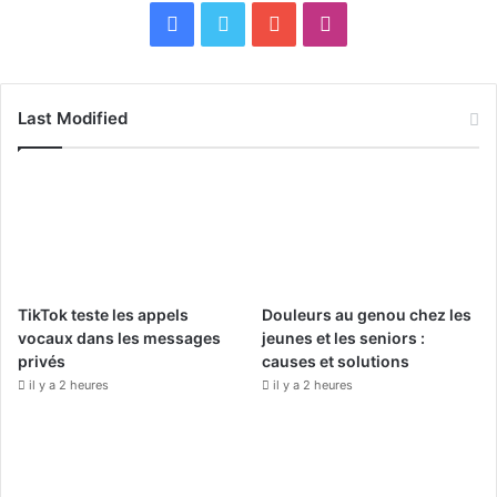
F
X
Y
I
a
o
n
c
u
s
Last Modified
e
T
t
b
u
a
o
b
g
o
e
r
TikTok teste les appels
Douleurs au genou chez les
k
a
vocaux dans les messages
jeunes et les seniors :
privés
causes et solutions
m
il y a 2 heures
il y a 2 heures