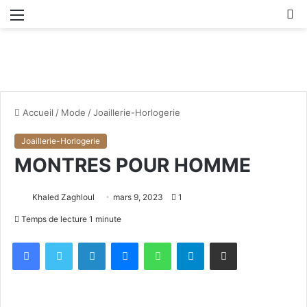
Menu
R
Accueil
/
Mode
/
Joaillerie-Horlogerie
Joaillerie-Horlogerie
MONTRES POUR HOMME
Khaled Zaghloul
mars 9, 2023
1
Temps de lecture 1 minute
Facebook
X
Linkedin
Messenger
WhatsApp
Telegram
Partager par email