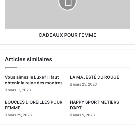
N
A
T
U
I
X
F
P
S
O
P
U
CADEAUX POUR FEMME
O
R
U
F
R
E
Articles similaires
F
M
E
M
M
E
Vous aimez le Luxe? il faut
LA MAJESTÉ DU ROUGE
M
obtenir la reine des montres
mars 25, 2023
E
mars 11, 2023
BOUCLES D’OREILLES POUR
HAPPY SPORT MÉTIERS
FEMME
D’ART
mars 25, 2023
mars 9, 2023