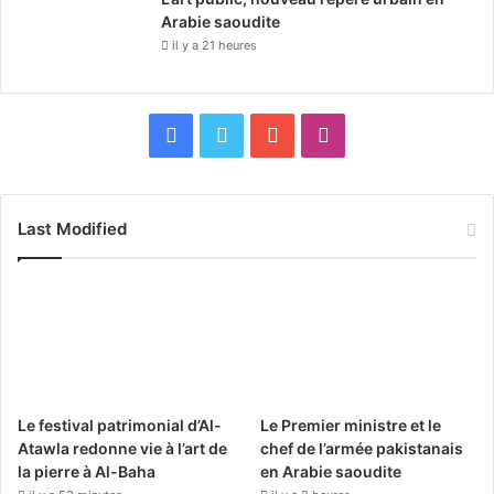
Arabie saoudite
il y a 21 heures
F
X
Y
I
a
o
n
c
u
s
Last Modified
e
T
t
b
u
a
o
b
g
o
e
r
Le festival patrimonial d’Al-
Le Premier ministre et le
k
a
Atawla redonne vie à l’art de
chef de l’armée pakistanais
la pierre à Al-Baha
en Arabie saoudite
m