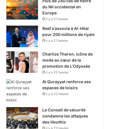
Plus de 240 cas de fièvre
du Nil occidental en
Europe
il y a 21 heures
Reef s’associe à Al-Hilal
pour 200 millions de riyals
il y a 21 heures
Charlize Theron, icône de
mode au cœur de la
promotion de L’Odyssée
il y a 22 heures
Al Qurayyat renforce ses
espaces de loisirs
il y a 22 heures
Le Conseil de sécurité
condamne les attaques
des Houthis
il y a 23 heures