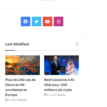
F
X
Y
I
a
o
n
c
u
s
Last Modified
e
T
t
b
u
a
o
b
g
o
e
r
Plus de 240 cas de
Reef s’associe à Al-
fièvre du Nil
Hilal pour 200
k
a
occidental en
millions de riyals
Europe
il y a 21 heures
m
il y a 21 heures