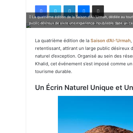
Facebook
X
Linkedin
Messenger
Partager par email
La quatrième édition de la Saison d'Al-'Urmah, dédiée au tour
public désireux de vivre une expérience inoubliable dans un ca
La quatrième édition de la
Saison d’Al-‘Urmah
,
retentissant, attirant un large public désireux
naturel d’exception. Organisé au sein des ré
Khalid, cet événement s’est imposé comme un
tourisme durable.
Un Écrin Naturel Unique et Un