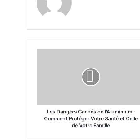
L
e
s
D
a
n
g
e
r
s
Les Dangers Cachés de l'Aluminium :
C
Comment Protéger Votre Santé et Celle
a
de Votre Famille
c
h