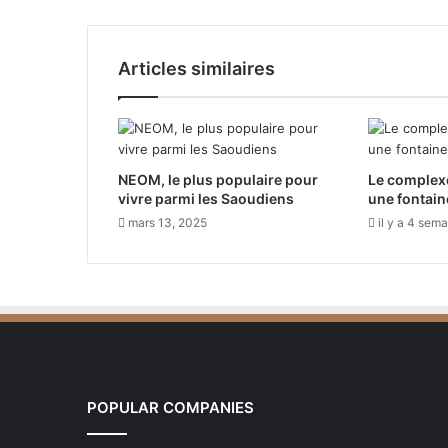
é
s
d
Articles similaires
e
l
'
A
l
NEOM, le plus populaire pour
Le complex
u
vivre parmi les Saoudiens
une fontain
m
i
mars 13, 2025
il y a 4 sem
n
i
u
m
:
C
o
m
POPULAR COMPANIES
m
e