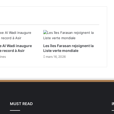
i
y
a
d
:
U
n
e
e Al Wadi inaugure
Les îles Farasan rejoignent la
S
e record à Asir
Liste verte mondiale
e
m
aines
mars 16, 2026
a
i
n
e
d
e
C
h
MUST READ
e
f