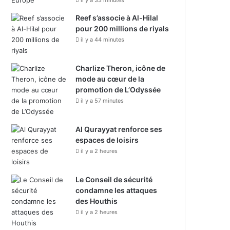
il y a 33 minutes
Reef s’associe à Al-Hilal
pour 200 millions de riyals
il y a 44 minutes
Charlize Theron, icône de
mode au cœur de la
promotion de L’Odyssée
il y a 57 minutes
Al Qurayyat renforce ses
espaces de loisirs
il y a 2 heures
Le Conseil de sécurité
condamne les attaques
des Houthis
il y a 2 heures