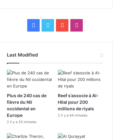
F
X
Y
I
a
o
n
c
u
s
Last Modified
e
T
t
b
u
a
o
b
g
Plus de 240 cas de
Reef s’associe à Al-
o
e
r
fièvre du Nil
Hilal pour 200
occidental en
millions de riyals
k
a
Europe
il y a 44 minutes
il y a 33 minutes
m