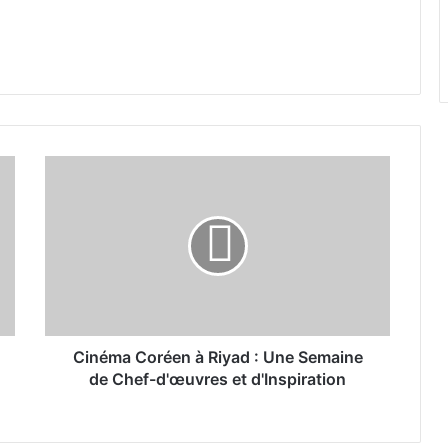
C
i
n
é
m
a
C
o
r
é
Cinéma Coréen à Riyad : Une Semaine
e
de Chef-d'œuvres et d'Inspiration
n
à
R