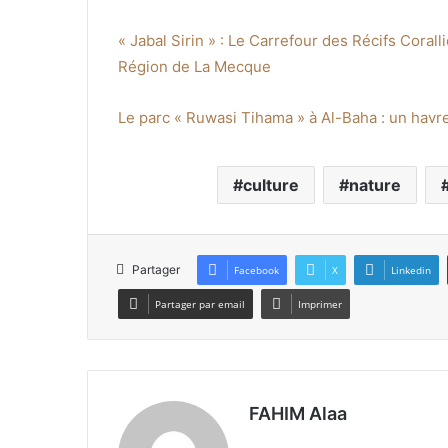
« Jabal Sirin » : Le Carrefour des Récifs Cora
Région de La Mecque
Le parc « Ruwasi Tihama » à Al-Baha : un havre
culture
nature
Partager
Facebook
X
Linkedin
Partager par email
Imprimer
FAHIM Alaa