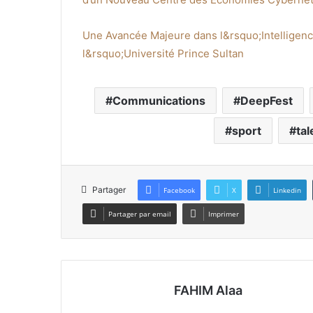
Une Avancée Majeure dans l&rsquo;Intelligence A
l&rsquo;Université Prince Sultan
Communications
DeepFest
sport
tal
Partager
Facebook
X
Linkedin
Partager par email
Imprimer
FAHIM Alaa