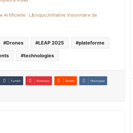
rtificielle : L&rsquo;Initiative Visionnaire de
Drones
LEAP 2025
plateforme
ents
technologies
Tumblr
Pinterest
Reddit
VKontakte