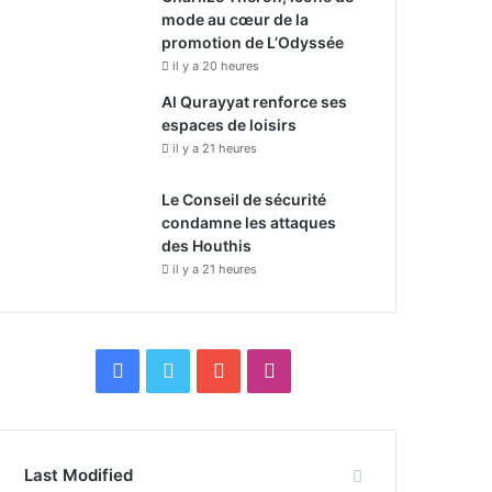
mode au cœur de la
promotion de L’Odyssée
il y a 20 heures
Al Qurayyat renforce ses
espaces de loisirs
il y a 21 heures
Le Conseil de sécurité
condamne les attaques
des Houthis
il y a 21 heures
F
X
Y
I
a
o
n
c
u
s
Last Modified