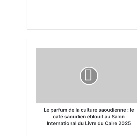
L
e
p
a
r
f
u
m
d
e
Le parfum de la culture saoudienne : le
l
café saoudien éblouit au Salon
a
International du Livre du Caire 2025
c
u