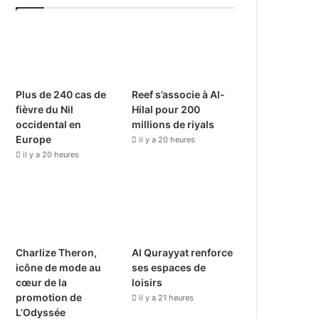
e
T
t
b
u
a
o
b
g
o
e
r
Plus de 240 cas de
Reef s’associe à Al-
fièvre du Nil
Hilal pour 200
k
a
occidental en
millions de riyals
Europe
il y a 20 heures
m
il y a 20 heures
Charlize Theron,
Al Qurayyat renforce
icône de mode au
ses espaces de
cœur de la
loisirs
promotion de
il y a 21 heures
L’Odyssée