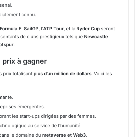
senal.
dialement connu.
Formula E
,
SailGP
, l’
ATP Tour
, et la
Ryder Cup
seront
entants de clubs prestigieux tels que
Newcastle
otspur
.
e prix à gagner
prix totalisant
plus d’un million de dollars
. Voici les
rmante.
reprises émergentes.
orant les start-ups dirigées par des femmes.
echnologique au service de l’humanité.
 dans le domaine du
metaverse et Web3
.