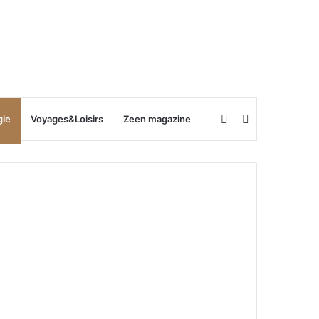
Rechercher
Switch
gie
Voyages&Loisirs
Zeen magazine
skin