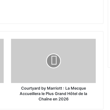
C
o
u
r
t
y
a
r
d
b
Courtyard by Marriott : La Mecque
y
Accueillera le Plus Grand Hôtel de la
M
Chaîne en 2026
a
r