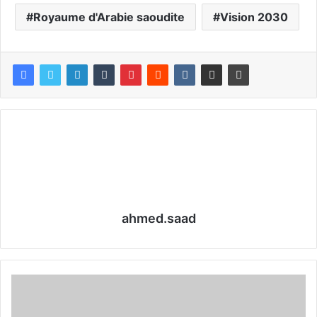
Royaume d'Arabie saoudite
Vision 2030
ahmed.saad
L
e
s