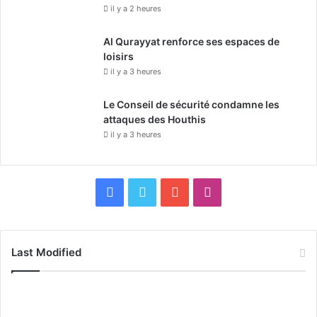
il y a 2 heures
Al Qurayyat renforce ses espaces de
loisirs
il y a 3 heures
Le Conseil de sécurité condamne les
attaques des Houthis
il y a 3 heures
F
X
Y
I
a
o
n
c
u
s
Last Modified
e
T
t
b
u
a