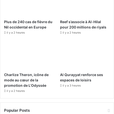
o
b
g
o
e
r
Plus de 240 cas de fièvre du
Reef s’associe à Al-Hilal
k
a
Nil occidental en Europe
pour 200 millions de riyals
il y a 2 heures
il y a 2 heures
m
Charlize Theron, icône de
Al Qurayyat renforce ses
mode au cœur de la
espaces de loisirs
promotion de L’Odyssée
il y a 3 heures
il y a 2 heures
Popular Posts