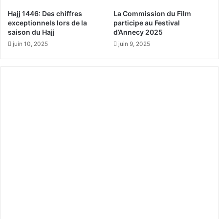
e
n
n
Hajj 1446: Des chiffres
La Commission du Film
e
a
exceptionnels lors de la
participe au Festival
a
t
saison du Hajj
d’Annecy 2025
m
i
juin 10, 2025
juin 9, 2025
b
o
i
n
t
a
i
l
o
e
n
l
o
r
s
d
e
l
’
é
v
é
n