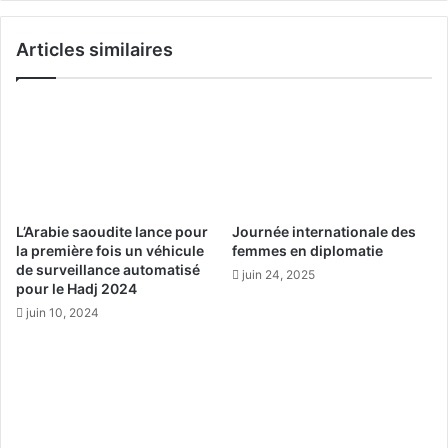
e
é
n
d
Articles similaires
t
i
l
c
’
a
a
u
v
x
e
c
n
é
i
l
r
è
L’Arabie saoudite lance pour
Journée internationale des
e
b
la première fois un véhicule
femmes en diplomatie
s
r
de surveillance automatisé
juin 24, 2025
p
e
pour le Hadj 2024
a
n
juin 10, 2024
c
t
e
l
a
a
v
F
e
ê
c
t
u