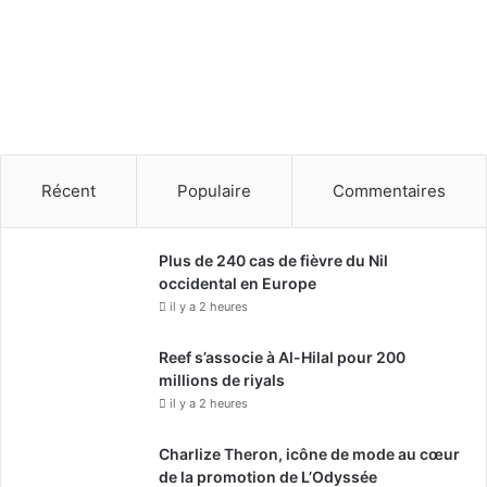
e
»
Récent
Populaire
Commentaires
Plus de 240 cas de fièvre du Nil
occidental en Europe
il y a 2 heures
Reef s’associe à Al-Hilal pour 200
millions de riyals
il y a 2 heures
Charlize Theron, icône de mode au cœur
de la promotion de L’Odyssée