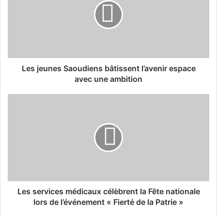
j
e
u
n
e
s
S
Les jeunes Saoudiens bâtissent l’avenir espace
a
avec une ambition
o
u
L
d
e
i
s
e
s
n
e
s
r
b
v
â
i
t
c
i
e
Les services médicaux célèbrent la Fête nationale
s
s
lors de l’événement « Fierté de la Patrie »
s
m