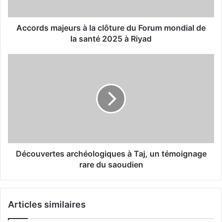
m
a
j
Accords majeurs à la clôture du Forum mondial de
e
la santé 2025 à Riyad
u
r
D
s
é
à
c
l
o
a
u
c
v
l
e
ô
r
t
t
u
e
Découvertes archéologiques à Taj, un témoignage
r
s
rare du saoudien
e
a
d
r
u
c
Articles similaires
F
h
o
é