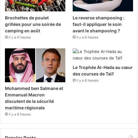
o
e
r
Brochettes de poulet
Le reverse shampooing :
k
a
grillées pour une soirée de
faut-il appliquer le soin
camping en août
avant le shampooing ?
m
il y a 6 heures
il y a 6 heures
Le Trophée Al-Hada au cœur
des courses de Taïf
il y a 8 heures
Mohammed ben Salmane et
Emmanuel Macron
discutent de la sécurité
maritime régionale
il y a 8 heures
Popular Posts