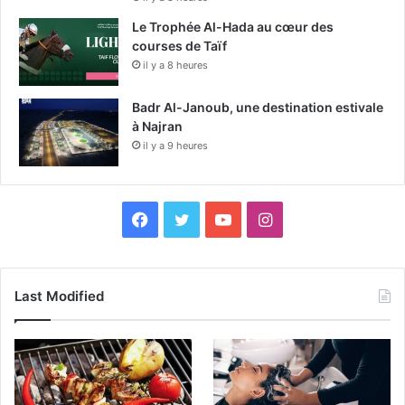
Le Trophée Al-Hada au cœur des
courses de Taïf
il y a 8 heures
Badr Al-Janoub, une destination estivale
à Najran
il y a 9 heures
F
X
Y
I
a
o
n
c
u
s
Last Modified
e
T
t
b
u
a
o
b
g