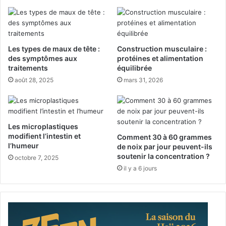
r
o
u
l
m
o
m
g
o
i
Les types de maux de tête :
Construction musculaire :
n
q
des symptômes aux
protéines et alimentation
d
u
traitements
équilibrée
i
e
août 28, 2025
mars 31, 2026
a
s
l
à
d
T
e
a
Les microplastiques
l
j
modifient l’intestin et
Comment 30 à 60 grammes
a
,
l’humeur
de noix par jour peuvent-ils
s
u
soutenir la concentration ?
octobre 7, 2025
a
n
il y a 6 jours
n
t
t
é
é
m
2
o
0
i
2