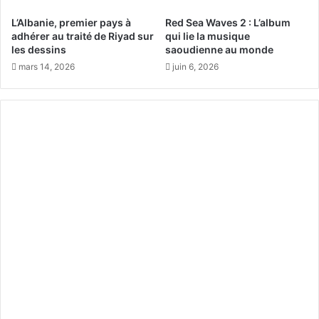
’
’
A
a
L’Albanie, premier pays à
Red Sea Waves 2 : L’album
ï
p
adhérer au traité de Riyad sur
qui lie la musique
d
p
les dessins
saoudienne au monde
r
mars 14, 2026
juin 6, 2026
o
c
h
e
d
e
l
’
A
ï
d
a
l
-
F
i
t