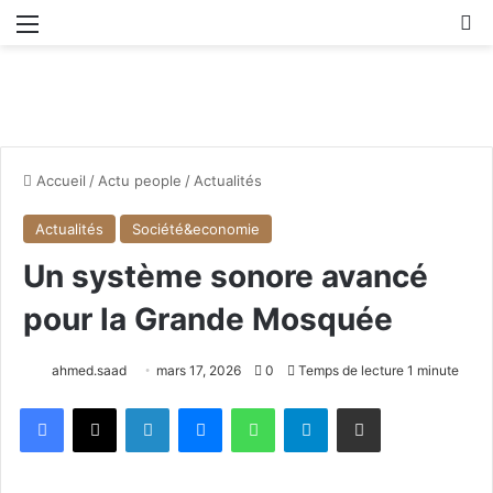
Menu
R
Accueil
/
Actu people
/
Actualités
Actualités
Société&economie
Un système sonore avancé
pour la Grande Mosquée
ahmed.saad
mars 17, 2026
0
Temps de lecture 1 minute
Facebook
X
Linkedin
Messenger
WhatsApp
Telegram
Partager par email