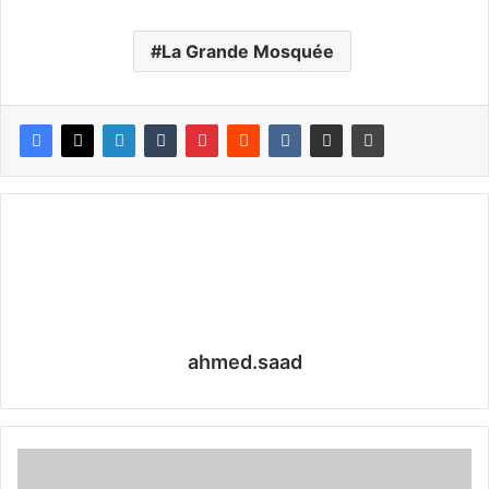
La Grande Mosquée
ahmed.saad
L
e