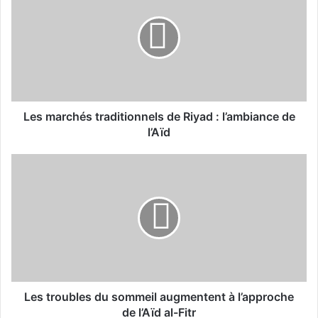
s
m
a
r
c
h
é
s
Les marchés traditionnels de Riyad : l’ambiance de
t
l’Aïd
r
a
L
d
e
i
s
t
t
i
r
o
o
n
u
n
b
e
l
l
e
Les troubles du sommeil augmentent à l’approche
s
s
de l’Aïd al-Fitr