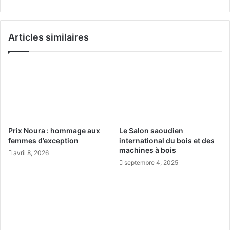
d
d
e
u
R
s
Articles similaires
i
o
y
m
a
m
d
e
:
i
l
l
’
a
a
u
m
g
Prix Noura : hommage aux
Le Salon saoudien
b
m
femmes d’exception
international du bois et des
i
e
machines à bois
avril 8, 2026
a
n
septembre 4, 2025
n
t
c
e
e
n
d
t
e
à
l
l