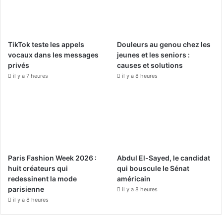
o
b
g
o
e
r
TikTok teste les appels
Douleurs au genou chez les
k
a
vocaux dans les messages
jeunes et les seniors :
privés
causes et solutions
m
il y a 7 heures
il y a 8 heures
Paris Fashion Week 2026 :
Abdul El-Sayed, le candidat
huit créateurs qui
qui bouscule le Sénat
redessinent la mode
américain
parisienne
il y a 8 heures
il y a 8 heures