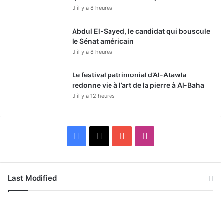
il y a 8 heures
Abdul El-Sayed, le candidat qui bouscule
le Sénat américain
il y a 8 heures
Le festival patrimonial d’Al-Atawla
redonne vie à l’art de la pierre à Al-Baha
il y a 12 heures
F
X
Y
I
a
o
n
c
u
s
Last Modified
e
T
t
b
u
a