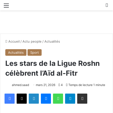
Menu
R
Accueil
/
Actu people
/
Actualités
Actualités
Sport
Les stars de la Ligue Roshn
célèbrent l’Aïd al-Fitr
ahmed.saad
mars 21, 2026
4
Temps de lecture 1 minute
Facebook
X
Linkedin
Messenger
WhatsApp
Telegram
Partager par email