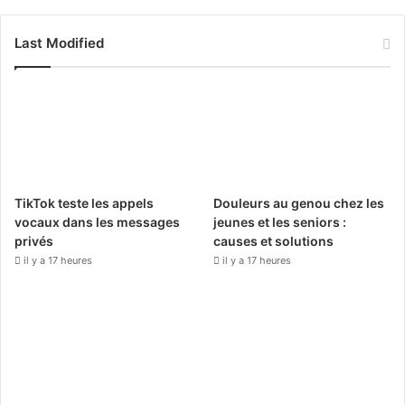
a
o
n
c
u
s
Last Modified
e
T
t
b
u
a
o
b
g
o
e
r
TikTok teste les appels
Douleurs au genou chez les
k
a
vocaux dans les messages
jeunes et les seniors :
privés
causes et solutions
m
il y a 17 heures
il y a 17 heures