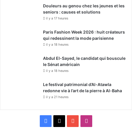
Douleurs au genou chez les jeunes et les
seniors : causes et solutions
il y a 17 heures
Paris Fashion Week 2026 : huit créateurs
qui redessinent la mode parisienne
il y a 18 heures
Abdul El-Sayed, le candidat qui bouscule
le Sénat américain
il y a 18 heures
Le festival patrimonial d’Al-Atawla
redonne vie à l’art de la pierre à Al-Baha
il y a 21 heures
F
X
Y
I