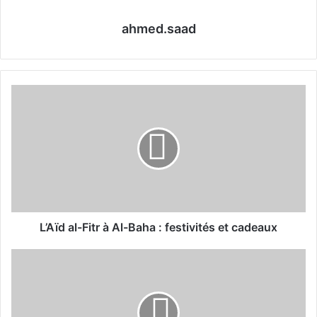
ahmed.saad
L
’
A
ï
d
a
l
-
F
i
L’Aïd al-Fitr à Al-Baha : festivités et cadeaux
t
r
L
à
e
A
m
l
i
-
s