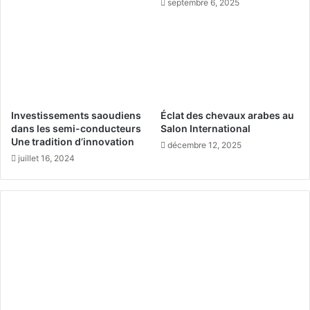
septembre 6, 2025
a
e
u
e
x
t
d
e
p
a
t
Investissements saoudiens
Éclat des chevaux arabes au
r
dans les semi-conducteurs
Salon International
i
Une tradition d’innovation
décembre 12, 2025
m
juillet 16, 2024
o
i
n
e
à
l
’
A
ï
d