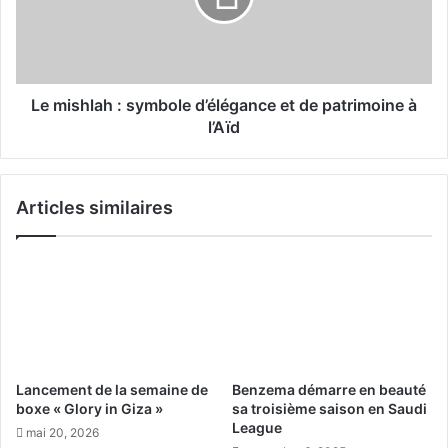
B
h
a
l
h
a
a
h
:
:
Le mishlah : symbole d’élégance et de patrimoine à
f
s
l’Aïd
e
y
s
m
t
b
Articles similaires
i
o
v
l
i
e
t
d
é
’
s
é
e
l
t
é
c
g
Lancement de la semaine de
Benzema démarre en beauté
a
a
boxe « Glory in Giza »
sa troisième saison en Saudi
d
n
League
mai 20, 2026
e
c