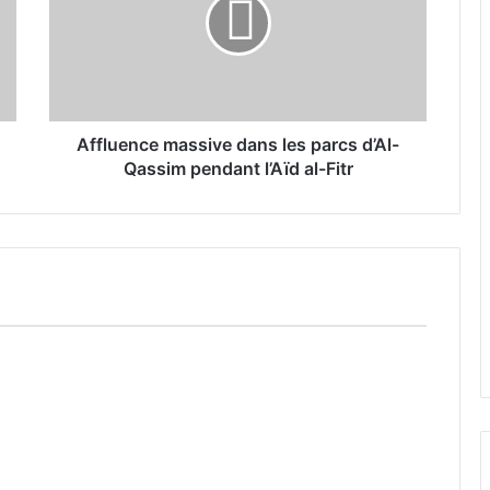
l
u
e
n
c
e
m
Affluence massive dans les parcs d’Al-
a
Qassim pendant l’Aïd al-Fitr
s
s
i
v
e
d
a
n
s
l
e
s
p
a