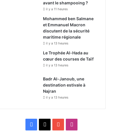
avant le shampooing ?
il y a 11 heures
Mohammed ben Salmane
et Emmanuel Macron
discutent de la sécurité
maritime régionale
il y a 13 heures
Le Trophée Al-Hada au
cœur des courses de Taïf
il y a 13 heures
Badr Al-Janoub, une
destination estivale à
Najran
il y a 13 heures
F
X
Y
I