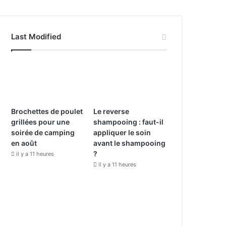
a
o
n
c
u
s
Last Modified
e
T
t
b
u
a
o
b
g
o
e
r
Brochettes de poulet
Le reverse
grillées pour une
shampooing : faut-il
k
a
soirée de camping
appliquer le soin
en août
avant le shampooing
m
?
il y a 11 heures
il y a 11 heures