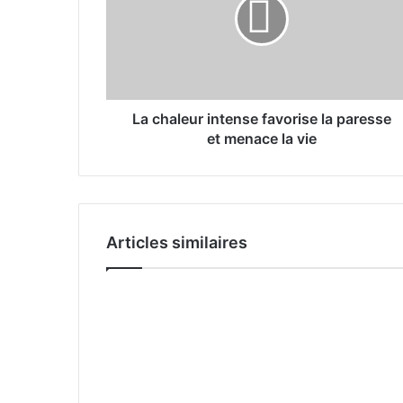
h
a
l
e
u
r
i
La chaleur intense favorise la paresse
n
et menace la vie
t
e
n
s
e
Articles similaires
f
a
v
o
r
i
s
e
l