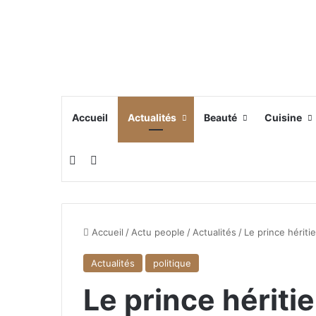
Accueil
Actualités
Beauté
Cuisine
Switch skin
Rechercher
Accueil
/
Actu people
/
Actualités
/
Le prince hériti
Actualités
politique
Le prince hériti