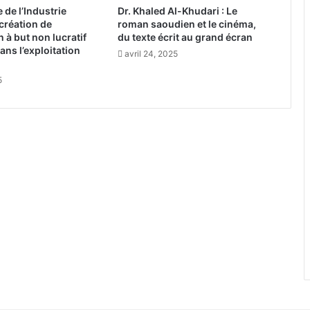
 de l’Industrie
Dr. Khaled Al-Khudari : Le
r
création de
roman saoudien et le cinéma,
c
n à but non lucratif
du texte écrit au grand écran
s
ns l’exploitation
avril 24, 2025
d
’
5
A
l
-
Q
a
s
s
i
m
p
e
n
d
a
n
t