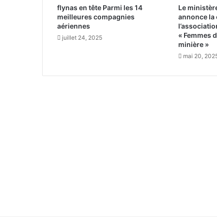
flynas en tête Parmi les 14
Le ministère
a
meilleures compagnies
annonce la 
p
aériennes
l’associatio
a
« Femmes da
juillet 24, 2025
r
minière »
e
mai 20, 202
s
s
e
e
t
m
e
n
a
c
e
l
a
v
i
e