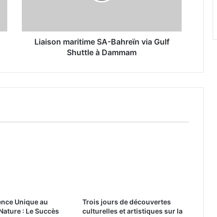
n
m
a
r
Liaison maritime SA-Bahreïn via Gulf
i
Shuttle à Dammam
t
i
m
e
S
A
-
B
a
h
r
e
ï
n
ence Unique au
Trois jours de découvertes
v
Nature : Le Succès
culturelles et artistiques sur la
i