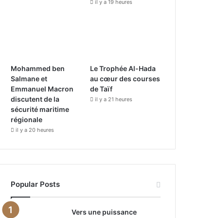
il y a 19 heures
Mohammed ben
Le Trophée Al-Hada
Salmane et
au cœur des courses
Emmanuel Macron
de Taïf
discutent de la
il y a 21 heures
sécurité maritime
régionale
il y a 20 heures
Popular Posts
Vers une puissance