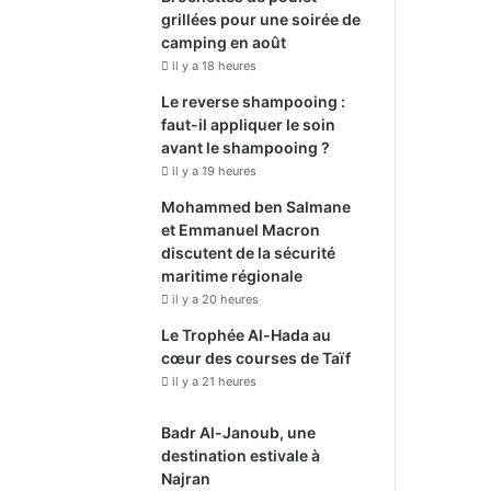
grillées pour une soirée de
camping en août
il y a 18 heures
Le reverse shampooing :
faut-il appliquer le soin
avant le shampooing ?
il y a 19 heures
Mohammed ben Salmane
et Emmanuel Macron
discutent de la sécurité
maritime régionale
il y a 20 heures
Le Trophée Al-Hada au
cœur des courses de Taïf
il y a 21 heures
Badr Al-Janoub, une
destination estivale à
Najran