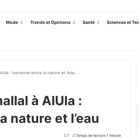
Mode
Trends et Opinions
Santé
Sciences et Te
AlUla : harmonie entre la nature et l’eau
llal à AlUla :
a nature et l’eau
1
Temps de lecture 1 minute