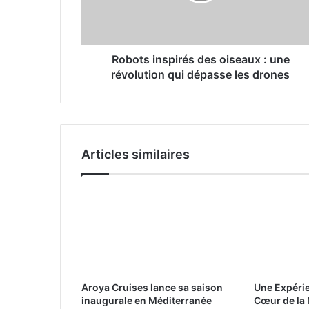
i
n
s
p
Robots inspirés des oiseaux : une
i
révolution qui dépasse les drones
r
é
s
d
e
Articles similaires
s
o
i
s
e
a
u
x
:
Aroya Cruises lance sa saison
Une Expéri
u
inaugurale en Méditerranée
Cœur de la 
n