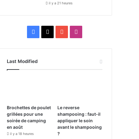
il y a 21 heures
F
X
Y
I
a
o
n
c
u
s
Last Modified
e
T
t
b
u
a
o
b
g
o
e
r
Brochettes de poulet
Le reverse
grillées pour une
shampooing : faut-il
k
a
soirée de camping
appliquer le soin
en août
avant le shampooing
m
?
il y a 18 heures