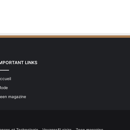
IMPORTANT LINKS
ccueil
ode
een magazine
ences et Technologie
Voyages&Loisirs
Zeen magazine