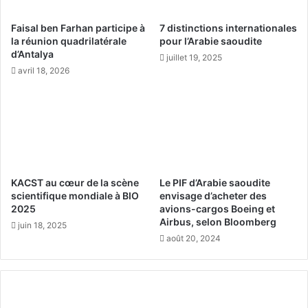
2
F
6
1
Faisal ben Farhan participe à
7 distinctions internationales
à
la réunion quadrilatérale
pour l’Arabie saoudite
Q
d’Antalya
juillet 19, 2025
i
avril 18, 2026
d
d
i
y
a
s
e
p
KACST au cœur de la scène
Le PIF d’Arabie saoudite
r
scientifique mondiale à BIO
envisage d’acheter des
é
2025
avions-cargos Boeing et
p
Airbus, selon Bloomberg
juin 18, 2025
a
août 20, 2024
r
e
n
t
p