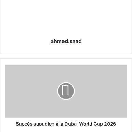
ahmed.saad
S
u
c
c
è
s
s
a
o
u
Succès saoudien à la Dubai World Cup 2026
d