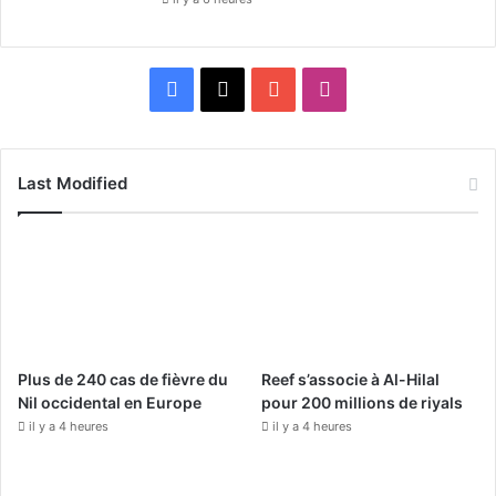
F
X
Y
I
a
o
n
c
u
s
Last Modified
e
T
t
b
u
a
o
b
g
o
e
r
Plus de 240 cas de fièvre du
Reef s’associe à Al-Hilal
k
a
Nil occidental en Europe
pour 200 millions de riyals
il y a 4 heures
il y a 4 heures
m