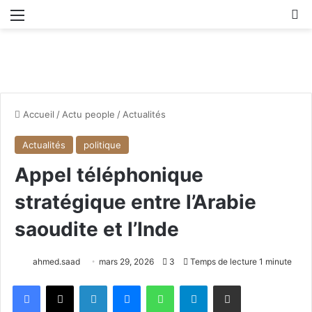
Menu
R
Accueil
/
Actu people
/
Actualités
Actualités
politique
Appel téléphonique
stratégique entre l’Arabie
saoudite et l’Inde
ahmed.saad
mars 29, 2026
3
Temps de lecture 1 minute
Facebook
X
Linkedin
Messenger
WhatsApp
Telegram
Partager par email