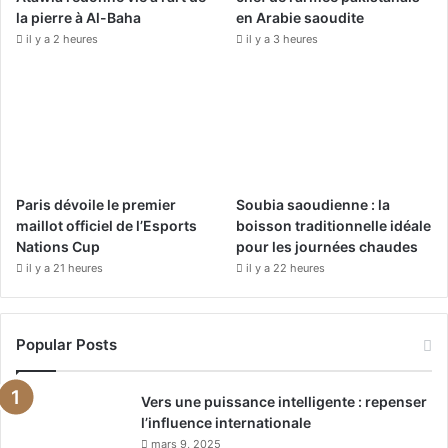
la pierre à Al-Baha
en Arabie saoudite
m
il y a 2 heures
il y a 3 heures
Paris dévoile le premier
Soubia saoudienne : la
maillot officiel de l’Esports
boisson traditionnelle idéale
Nations Cup
pour les journées chaudes
il y a 21 heures
il y a 22 heures
Popular Posts
Vers une puissance intelligente : repenser
l’influence internationale
mars 9, 2025