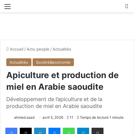
Menu
R
Accueil
/
Actu people
/
Actualités
Actualités
Société&economie
Apiculture et production de
miel en Arabie saoudite
Développement de l’apiculture et de la
production de miel en Arabie saoudite
ahmed.saad
avril 5, 2026
11
Temps de lecture 1 minute
Facebook
X
Linkedin
Messenger
WhatsApp
Telegram
Partager par email