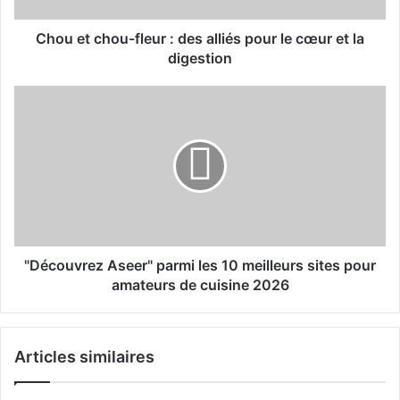
o
u
Chou et chou-fleur : des alliés pour le cœur et la
-
digestion
f
l
"
e
D
u
é
r
c
:
o
d
u
e
v
s
r
a
e
l
z
"Découvrez Aseer" parmi les 10 meilleurs sites pour
l
A
amateurs de cuisine 2026
i
s
é
e
s
e
Articles similaires
p
r
o
"
u
p