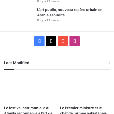
il y a 22 heures
L’art public, nouveau repère urbain en
Arabie saoudite
il y a 22 heures
F
X
Y
I
a
o
n
c
u
s
Last Modified
e
T
t
b
u
a
o
b
g
o
e
r
Le festival patrimonial d’Al-
Le Premier ministre et le
k
a
Atawla redonne vie à l’art de
chef de l’armée pakistanais