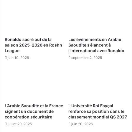
r
a
l
r
e
m
c
i
œ
l
u
e
Ronaldo sacré but de la
Les événements en Arabie
r
s
saison 2025-2026 en Roshn
Saoudite s’élancent à
e
1
League
l’international avec Ronaldo
t
0
juin 10, 2026
septembre 2, 2025
l
m
a
e
d
i
i
l
g
l
e
e
s
u
t
r
L’Arabie Saoudite et la France
L’Université Roi Fayçal
i
s
signent un document de
renforce sa position dans le
o
s
coopération sécuritaire
classement mondial QS 2027
n
i
juillet 29, 2025
juin 20, 2026
t