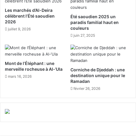
i
n
e
t
Les marchés d’Al-Deira
l
e
célèbrent l’Été saoudien
Été saoudien 2025 un
m
n
2026
paradis familial haut en
é
u
couleurs
juillet 9, 2026
d
e
juin 27, 2025
i
n
c
A
a
r
l
a
Mont de l’Éléphant : une
p
b
merveille rocheuse à Al-‘Ula
Corniche de Djeddah : une
r
i
destination unique pour le
mars 16, 2026
o
e
Ramadan
m
s
février 26, 2026
e
a
t
o
t
u
e
d
u
i
r
t
e
: