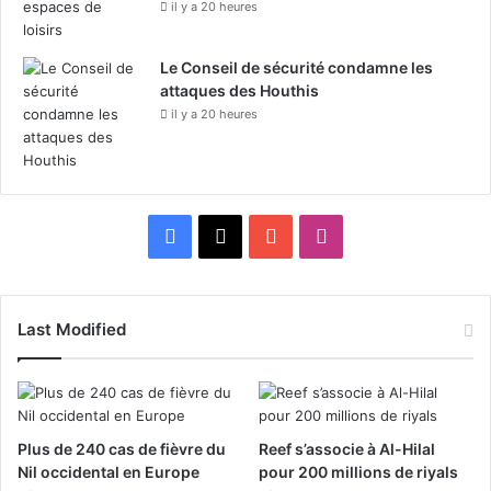
il y a 20 heures
Le Conseil de sécurité condamne les
attaques des Houthis
il y a 20 heures
F
X
Y
I
a
o
n
c
u
s
Last Modified
e
T
t
b
u
a
Plus de 240 cas de fièvre du
Reef s’associe à Al-Hilal
o
b
g
Nil occidental en Europe
pour 200 millions de riyals