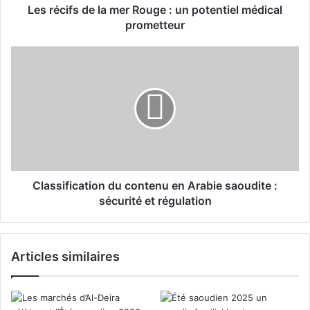
d
Les récifs de la mer Rouge : un potentiel médical
e
prometteur
l
a
C
m
l
e
a
r
s
R
s
o
i
u
f
g
i
e
c
:
a
Classification du contenu en Arabie saoudite :
u
t
sécurité et régulation
n
i
p
o
o
n
Articles similaires
t
d
e
u
n
c
t
o