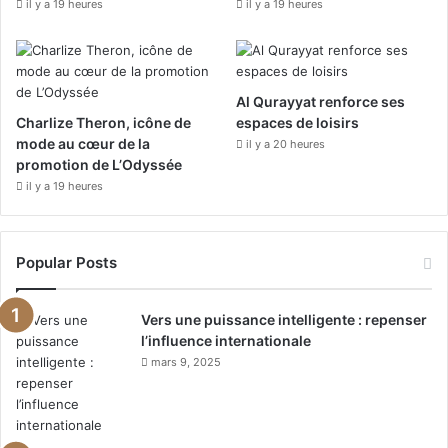
il y a 19 heures
o
il y a 19 heures
e
r
k
a
m
Al Qurayyat renforce ses
Charlize Theron, icône de
espaces de loisirs
mode au cœur de la
il y a 20 heures
promotion de L’Odyssée
il y a 19 heures
Popular Posts
Vers une puissance intelligente : repenser
l’influence internationale
mars 9, 2025