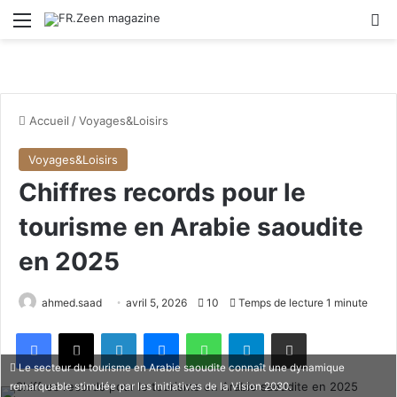
Menu
R
Accueil
/
Voyages&Loisirs
Voyages&Loisirs
Chiffres records pour le
tourisme en Arabie saoudite
en 2025
ahmed.saad
avril 5, 2026
10
Temps de lecture 1 minute
Facebook
X
Linkedin
Messenger
WhatsApp
Telegram
Partager par email
Le secteur du tourisme en Arabie saoudite connaît une dynamique
remarquable stimulée par les initiatives de la Vision 2030.