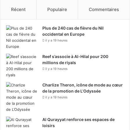
s
Récent
Populaire
Commentaires
é
c
u
Plus de 240 cas de fièvre du Nil
r
occidental en Europe
i
il y a 19 heures
t
é
e
Reef s’associe à Al-Hilal pour 200
t
millions de riyals
r
il y a 19 heures
é
g
Charlize Theron, icône de mode au cœur
u
de la promotion de L’Odyssée
l
a
il y a 19 heures
t
i
o
Al Qurayyat renforce ses espaces de
n
loisirs