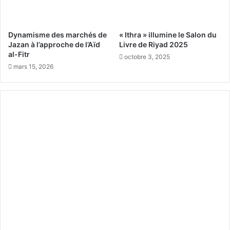
’
i
é
s
t
à
Dynamisme des marchés de
« Ithra » illumine le Salon du
é
Q
Jazan à l’approche de l’Aïd
Livre de Riyad 2025
2
al-Fitr
i
octobre 3, 2025
0
d
mars 15, 2026
2
d
6
i
y
a