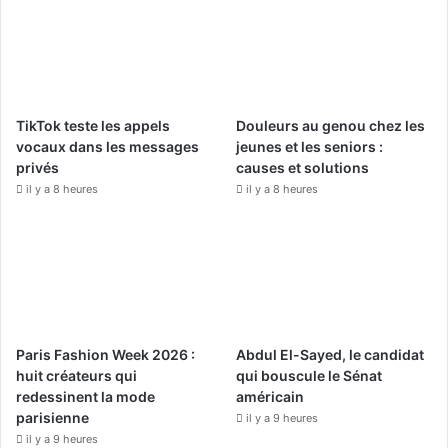
b
u
a
o
b
g
o
e
r
TikTok teste les appels
Douleurs au genou chez les
k
a
vocaux dans les messages
jeunes et les seniors :
privés
causes et solutions
m
il y a 8 heures
il y a 8 heures
Paris Fashion Week 2026 :
Abdul El-Sayed, le candidat
huit créateurs qui
qui bouscule le Sénat
redessinent la mode
américain
parisienne
il y a 9 heures
il y a 9 heures