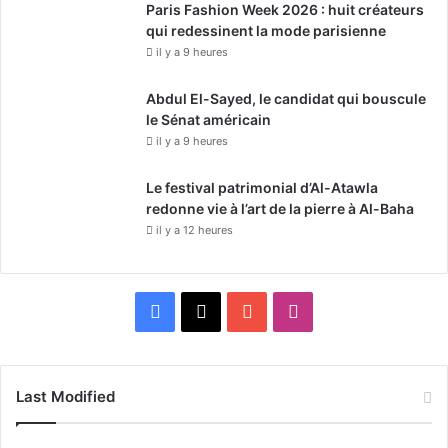
Paris Fashion Week 2026 : huit créateurs
qui redessinent la mode parisienne
il y a 9 heures
Abdul El-Sayed, le candidat qui bouscule
le Sénat américain
il y a 9 heures
Le festival patrimonial d’Al-Atawla
redonne vie à l’art de la pierre à Al-Baha
il y a 12 heures
F
X
Y
I
a
o
n
c
u
s
Last Modified
e
T
t