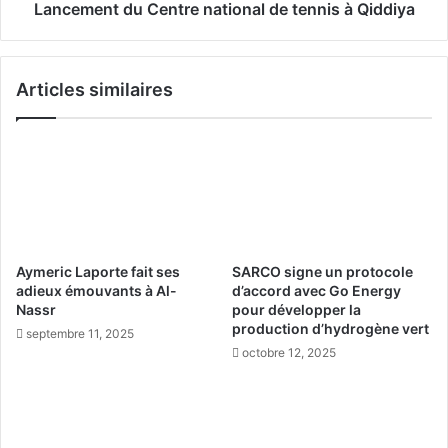
b
d
Lancement du Centre national de tennis à Qiddiya
e
u
l
C
l
e
Articles similaires
i
n
s
t
s
r
e
e
n
n
t
a
l
t
e
i
s
o
Aymeric Laporte fait ses
SARCO signe un protocole
o
n
adieux émouvants à Al-
d’accord avec Go Energy
n
a
Nassr
pour développer la
g
l
production d’hydrogène vert
septembre 11, 2025
l
d
octobre 12, 2025
e
e
s
t
d
e
e
n
l
n