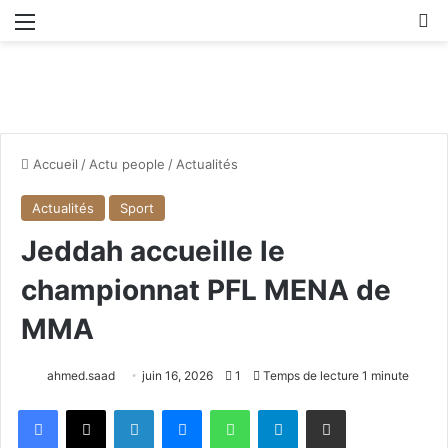
Menu
R
Accueil
/
Actu people
/
Actualités
Actualités
Sport
Jeddah accueille le
championnat PFL MENA de
MMA
ahmed.saad
juin 16, 2026
1
Temps de lecture 1 minute
Facebook
X
Linkedin
Messenger
WhatsApp
Telegram
Partager par email