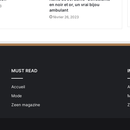
u
en noir et or, un vrai bijou
3
n
ambulant
e
février 26, 2023
e
x
p
é
r
i
e
n
c
MUST READ
e
u
Accueil
A
n
i
Mode
M
q
Zeen magazine
Z
u
e
d
u