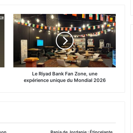
L
e
R
i
y
a
d
B
a
n
Le Riyad Bank Fan Zone, une
k
expérience unique du Mondial 2026
F
a
n
Z
o
n
e
,
son
Rania de Jordanie : Étincelante