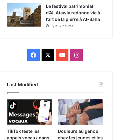
Le festival patrimonial
d’Al-Atawla redonne vie à
l’art de la pierre à Al-Baha
il y a 17 heures
F
X
Y
I
a
o
n
c
u
s
Last Modified
e
T
t
b
u
a
o
b
g
o
e
r
TikTok teste les
Douleurs au genou
appels vocaux dans
chez les jeunes et les