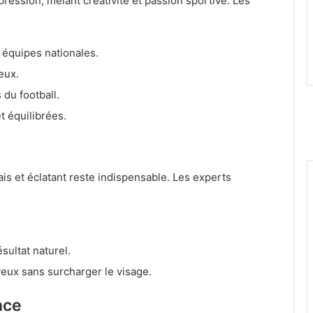
ression, mêlant créativité et passion sportive. Les
 équipes nationales.
eux.
 du football.
 équilibrées.
ais et éclatant reste indispensable. Les experts
sultat naturel.
yeux sans surcharger le visage.
nce