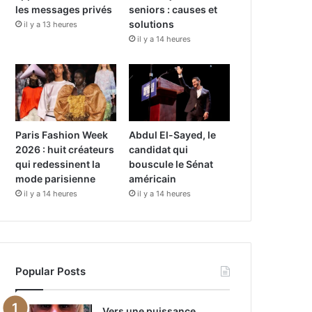
k
a
les messages privés
seniors : causes et
solutions
il y a 13 heures
m
il y a 14 heures
Paris Fashion Week
Abdul El-Sayed, le
2026 : huit créateurs
candidat qui
qui redessinent la
bouscule le Sénat
mode parisienne
américain
il y a 14 heures
il y a 14 heures
Popular Posts
Vers une puissance