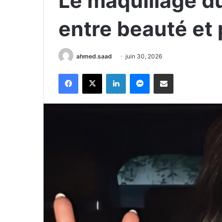
Le maquillage d
entre beauté et 
ahmed.saad
juin 30, 2026
Facebook
X
Linkedin
Messenger
Partager par email