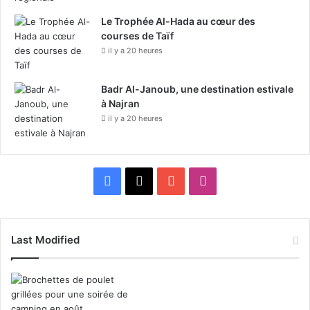
Le Trophée Al-Hada au cœur des
courses de Taïf
il y a 20 heures
Badr Al-Janoub, une destination estivale
à Najran
il y a 20 heures
F
X
Y
I
a
o
n
c
u
s
Last Modified
e
T
t
b
u
a