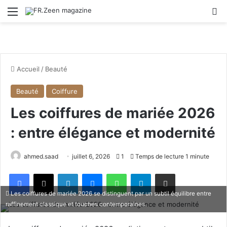
Menu
R
Accueil
/
Beauté
Beauté
Coiffure
Les coiffures de mariée 2026
: entre élégance et modernité
ahmed.saad
juillet 6, 2026
1
Temps de lecture 1 minute
Facebook
X
Linkedin
Messenger
WhatsApp
Telegram
Partager par email
Les coiffures de mariée 2026 se distinguent par un subtil équilibre entre
raffinement classique et touches contemporaines.