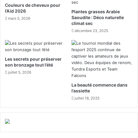
a
t
Couleurs de cheveux pour
t
t
l’Aïd 2026
Plantes grasses Arabie
i
e
Saoudite : Déco naturelle
mars 5, 2026
o
d
climat sec
n
e
décembre 23, 2025
l
f
o
r
c
e
a
t
Les secrets pour préserver
l
a
son bronzage tout l’été
e
v
juillet 5, 2026
d
e
e
c
La beauté commence dans
m
q
l’assiette
é
u
juillet 18, 2025
d
a
i
t
c
r
a
e
m
B
e
o