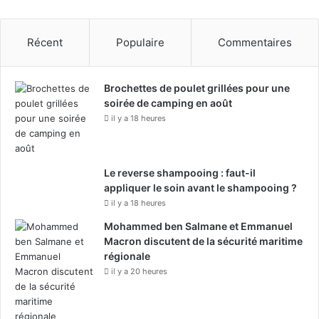
n
e
t
i
s
n
Récent
Populaire
Commentaires
s
g
p
7
é
7
Brochettes de poulet grillées pour une
c
7
soirée de camping en août
i
F
il y a 18 heures
a
r
l
e
i
i
s
g
Le reverse shampooing : faut-il
é
h
appliquer le soin avant le shampooing ?
s
t
il y a 18 heures
d
e
è
Mohammed ben Salmane et Emmanuel
r
s
Macron discutent de la sécurité maritime
2
régionale
0
il y a 20 heures
2
7