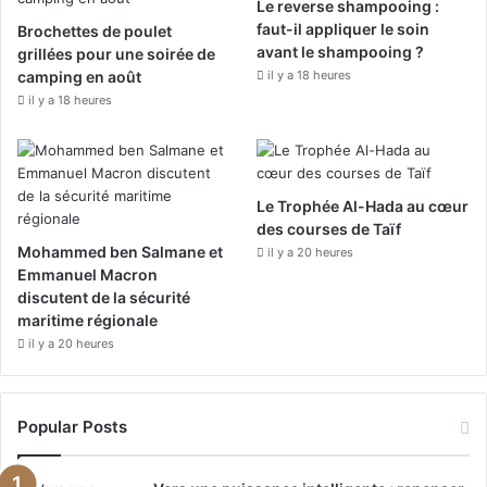
Le reverse shampooing :
o
b
g
faut-il appliquer le soin
Brochettes de poulet
avant le shampooing ?
grillées pour une soirée de
o
e
r
camping en août
il y a 18 heures
k
a
il y a 18 heures
m
Le Trophée Al-Hada au cœur
des courses de Taïf
Mohammed ben Salmane et
il y a 20 heures
Emmanuel Macron
discutent de la sécurité
maritime régionale
il y a 20 heures
Popular Posts