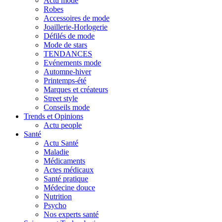
Actu mode
Robes
Accessoires de mode
Joaillerie-Horlogerie
Défilés de mode
Mode de stars
TENDANCES
Evénements mode
Automne-hiver
Printemps-été
Marques et créateurs
Street style
Conseils mode
Trends et Opinions
Actu people
Santé
Actu Santé
Maladie
Médicaments
Actes médicaux
Santé pratique
Médecine douce
Nutrition
Psycho
Nos experts santé