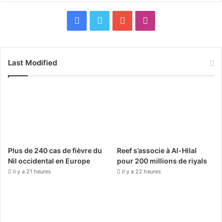
F
X
Y
I
a
o
n
c
u
s
Last Modified
e
T
t
b
u
a
o
b
g
o
e
r
Plus de 240 cas de fièvre du
Reef s’associe à Al-Hilal
k
a
Nil occidental en Europe
pour 200 millions de riyals
il y a 21 heures
il y a 22 heures
m