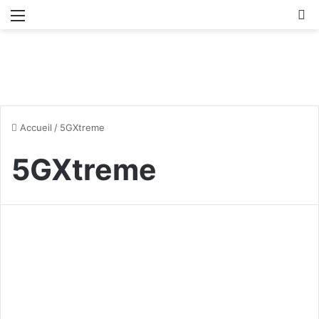
Menu
R
Accueil
/
5GXtreme
5GXtreme