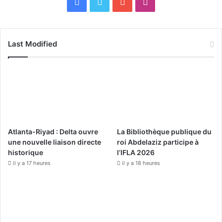
F
X
Y
I
a
o
n
c
u
s
Last Modified
e
T
t
b
u
a
o
b
g
o
e
r
Atlanta-Riyad : Delta ouvre
La Bibliothèque publique du
k
a
une nouvelle liaison directe
roi Abdelaziz participe à
historique
l’IFLA 2026
m
il y a 17 heures
il y a 18 heures