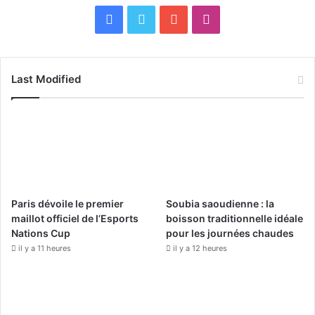
F
X
Y
I
a
o
n
c
u
s
Last Modified
e
T
t
b
u
a
o
b
g
o
e
r
Paris dévoile le premier
Soubia saoudienne : la
k
a
maillot officiel de l’Esports
boisson traditionnelle idéale
Nations Cup
pour les journées chaudes
m
il y a 11 heures
il y a 12 heures