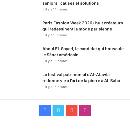
seniors : causes et solutions
il y a 14 heures
Paris Fashion Week 2026 : huit créateurs
qui redessinent la mode parisienne
il y a 15 heures
Abdul El-Sayed, le candidat qui bouscule
le Sénat américain
il y a 15 heures
Le festival patrimonial d’Al-Atawla
redonne vie à l’art de la pierre à Al-Baha
il y a 18 heures
F
X
Y
I
a
o
n