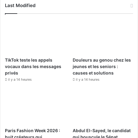
c
u
s
Last Modified
e
T
t
b
u
a
o
b
g
o
e
r
TikTok teste les appels
Douleurs au genou chez les
k
a
vocaux dans les messages
jeunes et les seniors :
privés
causes et solutions
m
il y a 14 heures
il y a 14 heures
Paris Fashion Week 2026 :
Abdul El-Sayed, le candidat
huit créateurs qui
qui bouscule le Sénat