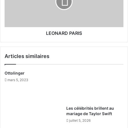
D
A
R
D
P
A
R
LEONARD PARIS
I
S
Articles similaires
Ottolinger
mars 5, 2023
Les célébrités brillent au
mariage de Taylor Swift
juillet 5, 2026