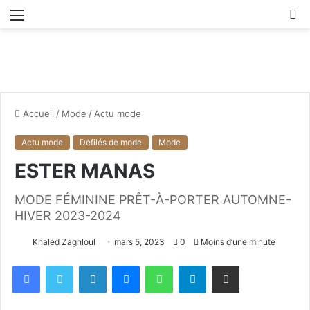
Menu
R
Accueil
/
Mode
/
Actu mode
Actu mode
Défilés de mode
Mode
ESTER MANAS
MODE FÉMININE PRÊT-À-PORTER AUTOMNE-
HIVER 2023-2024
Khaled Zaghloul
mars 5, 2023
0
Moins d’une minute
Facebook
X
Linkedin
Messenger
WhatsApp
Telegram
Partager par email