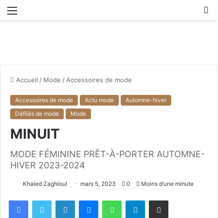
Menu
R
Accueil
/
Mode
/
Accessoires de mode
Accessoires de mode
Actu mode
Automne-hiver
Défilés de mode
Mode
MINUIT
MODE FÉMININE PRÊT-À-PORTER AUTOMNE-
HIVER 2023-2024
Khaled Zaghloul
mars 5, 2023
0
Moins d’une minute
Facebook
X
Linkedin
Messenger
WhatsApp
Telegram
Partager par email