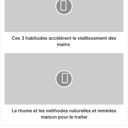
3
h
a
b
i
t
u
Ces 3 habitudes accélèrent le vieillissement des
d
mains
e
s
L
a
e
c
r
c
h
é
u
l
m
è
e
r
e
e
t
n
l
Le rhume et les méthodes naturelles et remèdes
t
e
maison pour le traiter
l
s
e