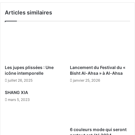
m
v
é
Articles similaires
i
t
e
h
i
o
l
d
l
e
i
s
s
n
s
a
e
t
Les jupes plissées : Une
Lancement du Festival du «
m
u
icône intemporelle
Bisht Al-Ahsa » à Al-Ahsa
e
r
juillet 26, 2025
janvier 25, 2026
n
e
t
l
SHANG XIA
d
l
mars 5, 2023
e
e
s
s
m
e
a
t
i
r
6 couleurs mode qui seront
n
e