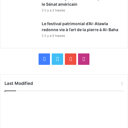
le Sénat américain
il y a 2 heures
Le festival patrimonial d’Al-Atawla
redonne vie à l’art de la pierre à Al-Baha
il y a 5 heures
F
X
Y
I
a
o
n
c
u
s
Last Modified
e
T
t
b
u
a
o
b
g
o
e
r