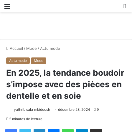
Menu
R
Accueil
/
Mode
/
Actu mode
Actu mode
Mode
En 2025, la tendance boudoir
s’impose avec des pièces en
dentelle et en soie
yathrib sakr mkidoosh
décembre 28, 2024
9
2 minutes de lecture
Facebook
X
Linkedin
Messenger
WhatsApp
Telegram
Partager par email