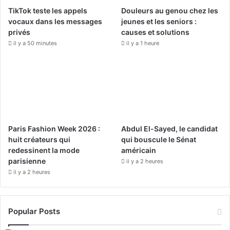
TikTok teste les appels
Douleurs au genou chez les
k
a
vocaux dans les messages
jeunes et les seniors :
privés
causes et solutions
m
il y a 50 minutes
il y a 1 heure
Paris Fashion Week 2026 :
Abdul El-Sayed, le candidat
huit créateurs qui
qui bouscule le Sénat
redessinent la mode
américain
parisienne
il y a 2 heures
il y a 2 heures
Popular Posts