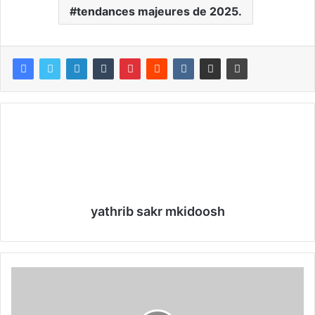
tendances majeures de 2025.
yathrib sakr mkidoosh
C
e
s