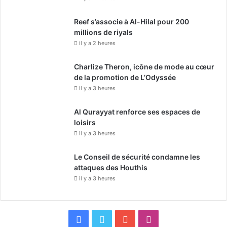
Reef s’associe à Al-Hilal pour 200
millions de riyals
il y a 2 heures
Charlize Theron, icône de mode au cœur
de la promotion de L’Odyssée
il y a 3 heures
Al Qurayyat renforce ses espaces de
loisirs
il y a 3 heures
Le Conseil de sécurité condamne les
attaques des Houthis
il y a 3 heures
F
X
Y
I