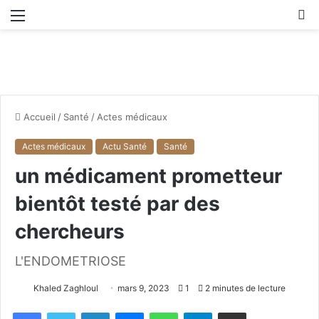
Menu
R
Accueil
/
Santé
/
Actes médicaux
Actes médicaux
Actu Santé
Santé
un médicament prometteur
bientôt testé par des
chercheurs
L'ENDOMETRIOSE
Khaled Zaghloul
mars 9, 2023
1
2 minutes de lecture
Facebook
X
Linkedin
Messenger
WhatsApp
Telegram
Partager par email