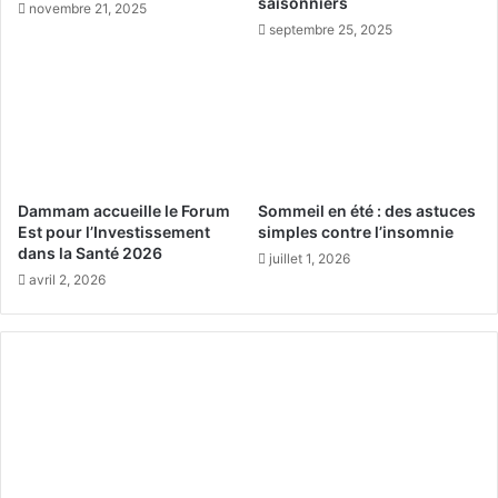
saisonniers
novembre 21, 2025
t
i
septembre 25, 2025
a
n
t
t
s
è
-
g
U
r
n
e
i
t
s
o
Dammam accueille le Forum
Sommeil en été : des astuces
u
Est pour l’Investissement
simples contre l’insomnie
j
dans la Santé 2026
juillet 1, 2026
o
avril 2, 2026
u
r
s
à
s
a
l
i
s