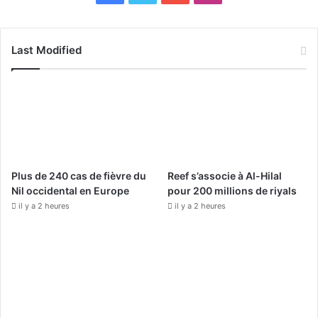
a
o
n
c
u
s
Last Modified
e
T
t
b
u
a
o
b
g
o
e
r
Plus de 240 cas de fièvre du
Reef s’associe à Al-Hilal
k
a
Nil occidental en Europe
pour 200 millions de riyals
il y a 2 heures
il y a 2 heures
m