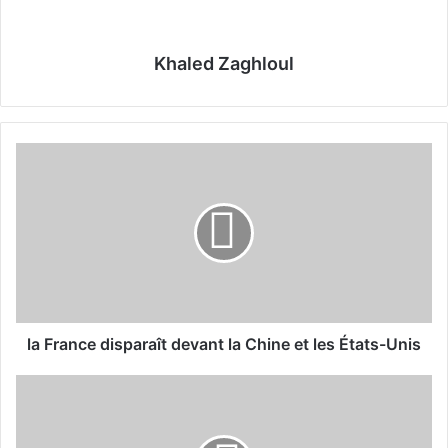
Khaled Zaghloul
l
a
F
r
a
n
c
e
d
i
la France disparaît devant la Chine et les États-Unis
s
p
7
a
a
r
l
a