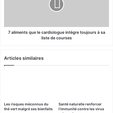
i
î
m
t
e
d
n
e
t
v
s
a
q
7 aliments que le cardiologue intègre toujours à sa
n
u
liste de courses
t
e
l
l
a
e
Articles similaires
C
c
h
a
i
r
n
d
e
i
e
o
t
l
l
o
e
g
Les risques méconnus du
Santé naturelle renforcer
s
u
thé vert malgré ses bienfaits
l’immunité contre les virus
É
e