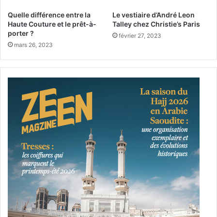
F
Quelle différence entre la
Le vestiaire d’André Leon
r
Haute Couture et le prêt-à-
Talley chez Christie’s Paris
a
porter ?
février 27, 2023
n
mars 26, 2023
ç
a
i
s
e
s
o
n
t
d
a
n
s
l
e
u
r