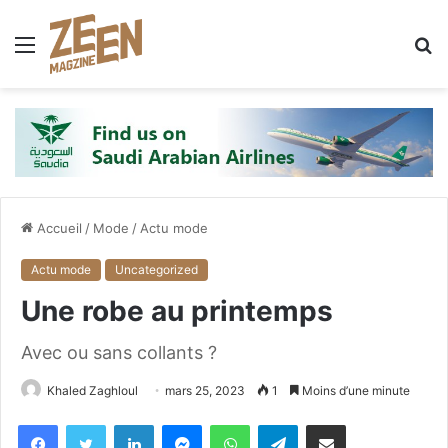
Menu
R
Accueil
/
Mode
/
Actu mode
Actu mode
Uncategorized
Une robe au printemps
Avec ou sans collants ?
Khaled Zaghloul
mars 25, 2023
1
Moins d’une minute
Facebook
X
Linkedin
Messenger
WhatsApp
Telegram
Partager par email