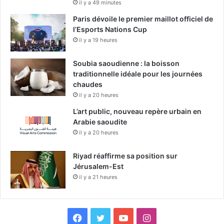
s
il y a 49 minutes
?
Paris dévoile le premier maillot officiel de
l’Esports Nations Cup
il y a 19 heures
Soubia saoudienne : la boisson
traditionnelle idéale pour les journées
chaudes
il y a 20 heures
L’art public, nouveau repère urbain en
Arabie saoudite
il y a 20 heures
Riyad réaffirme sa position sur
Jérusalem-Est
il y a 21 heures
F
X
Y
I