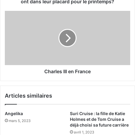
t
ont dans leur placard pour le printemps?
l
e
C
s
h
p
a
i
r
è
l
c
e
e
s
s
I
q
I
u
I
Charles III en France
e
e
t
n
o
F
Articles similaires
u
r
t
a
e
n
Angelika
Suri Cruise : la fille de Katie
s
c
Holmes et de Tom Cruise a
l
mars 5, 2023
e
déjà choisi sa future carrière
e
avril 1, 2023
s