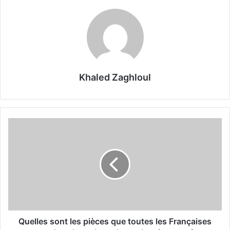
Khaled Zaghloul
Q
u
e
l
l
e
s
s
o
n
Quelles sont les pièces que toutes les Françaises