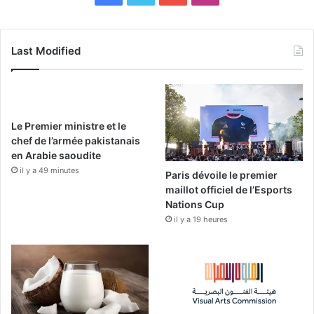
a
o
n
c
u
s
Last Modified
e
T
t
b
u
a
Le Premier ministre et le
o
b
g
chef de l’armée pakistanais
en Arabie saoudite
o
e
r
il y a 49 minutes
Paris dévoile le premier
k
a
maillot officiel de l’Esports
Nations Cup
m
il y a 19 heures