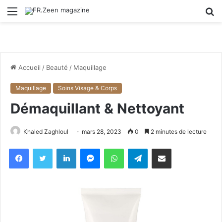
Menu
R
Accueil
/
Beauté
/
Maquillage
Maquillage
Soins Visage & Corps
Démaquillant & Nettoyant
Khaled Zaghloul
mars 28, 2023
0
2 minutes de lecture
Facebook
X
Linkedin
Messenger
WhatsApp
Telegram
Partager par email