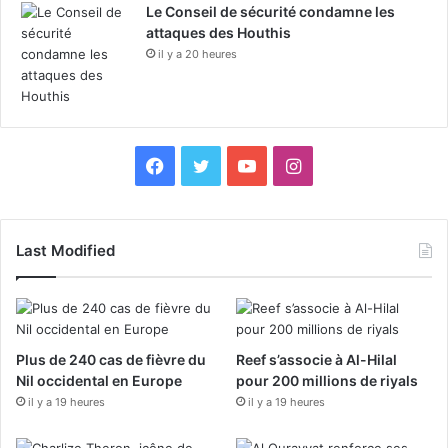
Le Conseil de sécurité condamne les
attaques des Houthis
il y a 20 heures
F
X
Y
I
a
o
n
c
u
s
Last Modified
e
T
t
b
u
a
Plus de 240 cas de fièvre du
Reef s’associe à Al-Hilal
o
b
g
Nil occidental en Europe
pour 200 millions de riyals
il y a 19 heures
o
il y a 19 heures
e
r
k
a