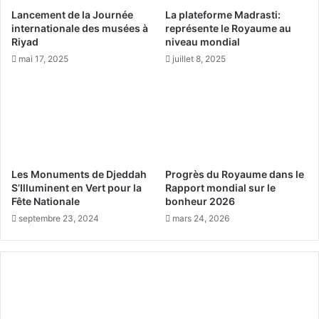
t
e
Lancement de la Journée
La plateforme Madrasti:
s
l
internationale des musées à
représente le Royaume au
o
i
Riyad
niveau mondial
i
c
mai 17, 2025
juillet 8, 2025
n
e
d
n
e
c
l
e
e
d
u
e
r
f
b
r
Les Monuments de Djeddah
Progrès du Royaume dans le
e
é
S’Illuminent en Vert pour la
Rapport mondial sur le
a
q
Fête Nationale
bonheur 2026
u
u
septembre 23, 2024
mars 24, 2026
t
e
é
n
c
e
p
o
u