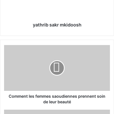
yathrib sakr mkidoosh
C
o
m
m
e
n
t
l
e
s
Comment les femmes saoudiennes prennent soin
f
de leur beauté
e
m
D