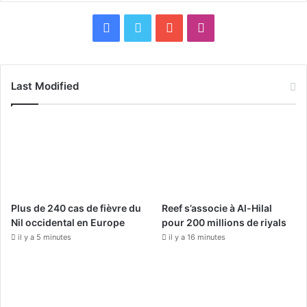
F
X
Y
I
a
o
n
c
u
s
Last Modified
e
T
t
b
u
a
o
b
g
o
e
r
Plus de 240 cas de fièvre du
Reef s’associe à Al-Hilal
k
a
Nil occidental en Europe
pour 200 millions de riyals
il y a 5 minutes
il y a 16 minutes
m