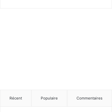
i
o
n
Récent
Populaire
Commentaires