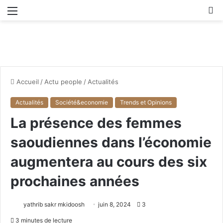
Menu
R
Accueil
/
Actu people
/
Actualités
Actualités
Société&economie
Trends et Opinions
La présence des femmes
saoudiennes dans l’économie
augmentera au cours des six
prochaines années
yathrib sakr mkidoosh
juin 8, 2024
3
3 minutes de lecture