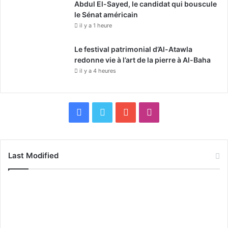
Abdul El-Sayed, le candidat qui bouscule
le Sénat américain
il y a 1 heure
Le festival patrimonial d’Al-Atawla
redonne vie à l’art de la pierre à Al-Baha
il y a 4 heures
F
X
Y
I
a
o
n
c
u
s
Last Modified
e
T
t
b
u
a
o
b
g