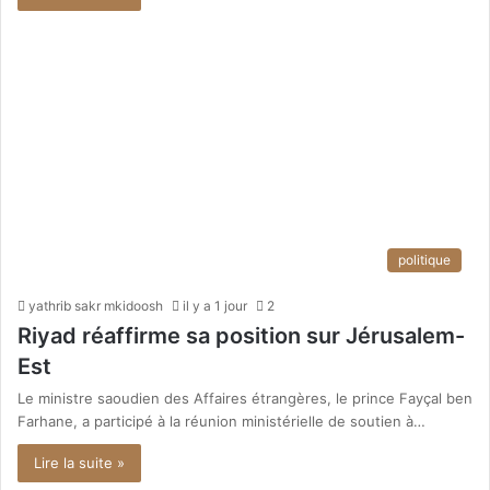
politique
yathrib sakr mkidoosh
il y a 1 jour
2
Riyad réaffirme sa position sur Jérusalem-
Est
Le ministre saoudien des Affaires étrangères, le prince Fayçal ben
Farhane, a participé à la réunion ministérielle de soutien à…
Lire la suite »