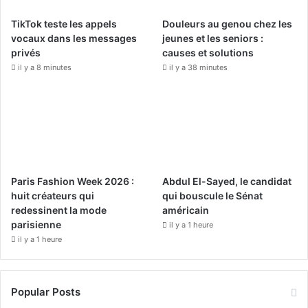
o
e
r
TikTok teste les appels
Douleurs au genou chez les
k
a
vocaux dans les messages
jeunes et les seniors :
privés
causes et solutions
m
il y a 8 minutes
il y a 38 minutes
Paris Fashion Week 2026 :
Abdul El-Sayed, le candidat
huit créateurs qui
qui bouscule le Sénat
redessinent la mode
américain
parisienne
il y a 1 heure
il y a 1 heure
Popular Posts