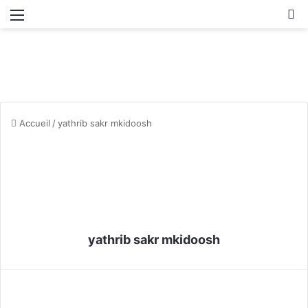
Menu
R
Accueil
/
yathrib sakr mkidoosh
yathrib sakr mkidoosh