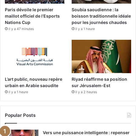
o
e
r
Paris dévoile le premier
Soubia saoudienne : la
k
a
maillot officiel de l’Esports
boisson traditionnelle idéale
Nations Cup
pour les journées chaudes
m
il y a 47 minutes
il y a 1 heure
L’art public, nouveau repère
Riyad réaffirme sa position
urbain en Arabie saoudite
sur Jérusalem-Est
il y a 1 heure
il y a 2 heures
Popular Posts
Vers une puissance intelligente : repenser