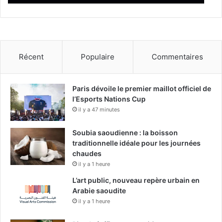
a
l
e
d
e
Récent
Populaire
Commentaires
c
h
i
m
Paris dévoile le premier maillot officiel de
i
l’Esports Nations Cup
e
il y a 47 minutes
a
v
Soubia saoudienne : la boisson
e
traditionnelle idéale pour les journées
c
chaudes
l
il y a 1 heure
a
L’art public, nouveau repère urbain en
p
Arabie saoudite
a
il y a 1 heure
r
t