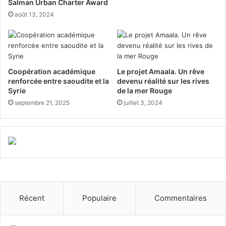
o
u
Salman Urban Charter Award
u
n
août 13, 2024
r
e
l
d
a
e
s
s
a
M
Coopération académique
Le projet Amaala. Un rêve
n
e
renforcée entre saoudite et la
devenu réalité sur les rives
t
r
Syrie
de la mer Rouge
é
v
septembre 21, 2025
juillet 3, 2024
d
e
e
i
s
l
f
l
e
e
m
s
m
n
e
a
s
t
Récent
Populaire
Commentaires
u
r
e