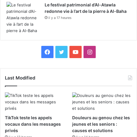
Le festival patrimonial d’Al-Atawla
redonne vie à l’art de la pierre à Al-Baha
il y a 17 heures
F
X
Y
I
a
o
n
c
u
s
Last Modified
e
T
t
b
u
a
o
b
g
TikTok teste les appels
Douleurs au genou chez les
vocaux dans les messages
jeunes et les seniors :
o
e
r
privés
causes et solutions
il y a 13 heures
il y a 14 heures