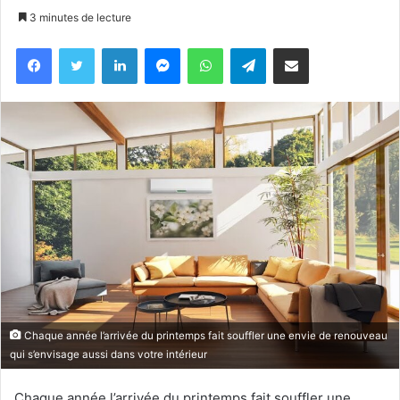
3 minutes de lecture
Facebook
X
Linkedin
Messenger
WhatsApp
Telegram
Partager par email
Chaque année l’arrivée du printemps fait souffler une envie de renouveau
qui s’envisage aussi dans votre intérieur
Chaque année l’arrivée du printemps fait souffler une