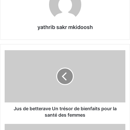
yathrib sakr mkidoosh
J
u
s
d
e
b
e
t
t
e
Jus de betterave Un trésor de bienfaits pour la
r
santé des femmes
a
v
E