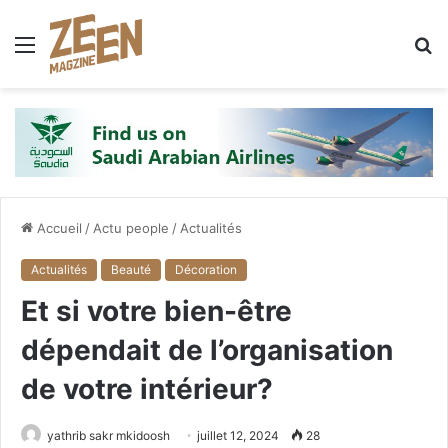
Menu
R
Accueil
/
Actu people
/
Actualités
Actualités
Beauté
Décoration
Et si votre bien-être
dépendait de l’organisation
de votre intérieur?
yathrib sakr mkidoosh
juillet 12, 2024
28