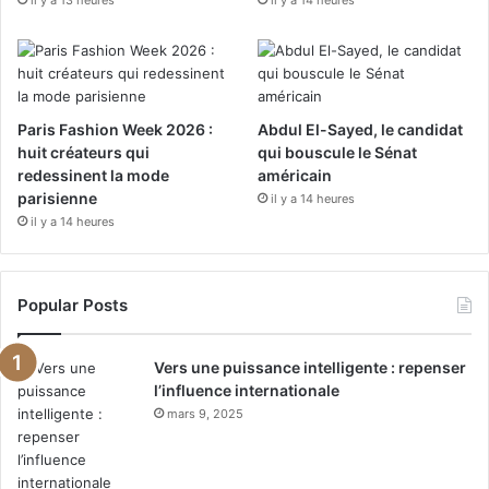
k
a
m
Paris Fashion Week 2026 :
Abdul El-Sayed, le candidat
huit créateurs qui
qui bouscule le Sénat
redessinent la mode
américain
parisienne
il y a 14 heures
il y a 14 heures
Popular Posts
Vers une puissance intelligente : repenser
l’influence internationale
mars 9, 2025