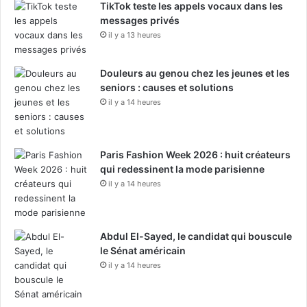
TikTok teste les appels vocaux dans les
l
messages privés
l
il y a 13 heures
e
s
d
Douleurs au genou chez les jeunes et les
e
seniors : causes et solutions
l
il y a 14 heures
a
r
é
Paris Fashion Week 2026 : huit créateurs
g
qui redessinent la mode parisienne
i
o
il y a 14 heures
n
d
'
Abdul El-Sayed, le candidat qui bouscule
A
le Sénat américain
s
il y a 14 heures
i
r