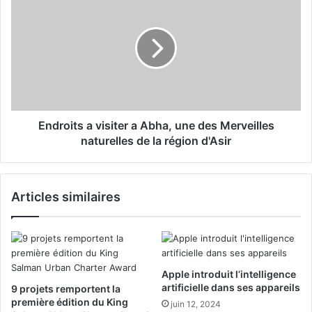
e
n
U
d
n
r
t
o
r
i
é
t
s
s
o
a
r
v
Endroits a visiter a Abha, une des Merveilles
d
i
naturelles de la région d'Asir
e
s
b
i
i
t
Articles similaires
e
e
n
r
f
a
a
A
i
b
t
h
Apple introduit l’intelligence
s
a
artificielle dans ses appareils
9 projets remportent la
p
,
première édition du King
juin 12, 2024