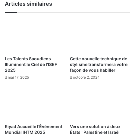
Articles similaires
A
e
l
,
-
u
O
n
t
e
a
i
i
n
s
i
h
t
Les Talents Saoudiens
Cette nouvelle technique de
a
i
Illuminent le Ciel de l’ISEF
stylisme transformera votre
n
a
2025
façon de vous habiller
,
t
mai 17, 2025
octobre 2, 2024
p
i
r
v
e
e
m
v
i
i
è
s
r
e
e
à
Riyad Accueille l’Événement
Vers une solution à deux
d
a
Mondial IHTM 2025
États : Palestine et Israël