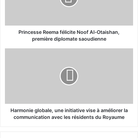
e
s
s
e
R
Princesse Reema félicite Noof Al-Otaishan,
e
première diplomate saoudienne
e
m
H
a
a
f
r
é
m
l
o
i
n
c
i
i
e
t
g
e
l
Harmonie globale, une initiative vise à améliorer la
N
o
communication avec les résidents du Royaume
o
b
o
a
f
l