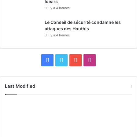
loisirs
il y a 4 heures
Le Conseil de sécurité condamne les
attaques des Houthis
il y a 4 heures
F
X
Y
I
a
o
n
c
u
s
Last Modified
e
T
t
b
u
a
o
b
g
o
e
r