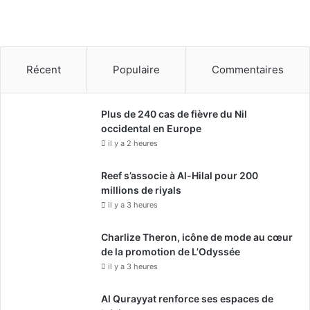
y
a
u
m
e
Récent
Populaire
Commentaires
Plus de 240 cas de fièvre du Nil
occidental en Europe
il y a 2 heures
Reef s’associe à Al-Hilal pour 200
millions de riyals
il y a 3 heures
Charlize Theron, icône de mode au cœur
de la promotion de L’Odyssée
il y a 3 heures
Al Qurayyat renforce ses espaces de