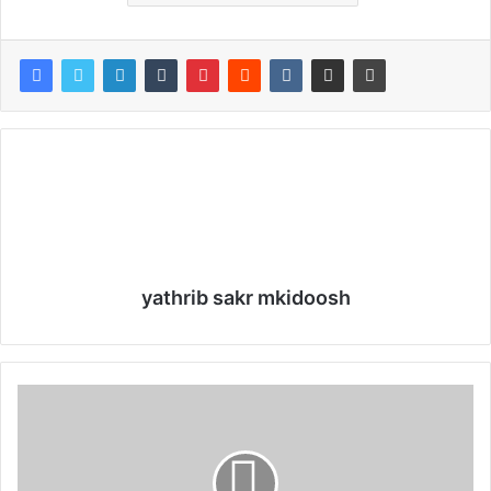
yathrib sakr mkidoosh
P
r
i
n
c