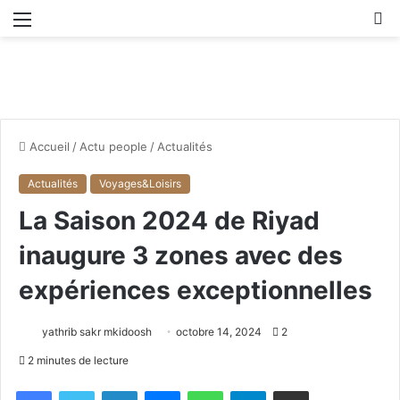
Menu
R
Accueil
/
Actu people
/
Actualités
Actualités
Voyages&Loisirs
La Saison 2024 de Riyad
inaugure 3 zones avec des
expériences exceptionnelles
yathrib sakr mkidoosh
octobre 14, 2024
2
2 minutes de lecture
Facebook
X
Linkedin
Messenger
WhatsApp
Telegram
Partager par email