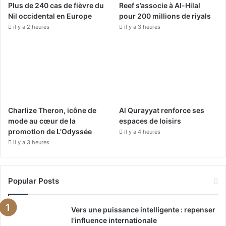
Plus de 240 cas de fièvre du
Reef s’associe à Al-Hilal
k
a
Nil occidental en Europe
pour 200 millions de riyals
il y a 2 heures
il y a 3 heures
m
Charlize Theron, icône de
Al Qurayyat renforce ses
mode au cœur de la
espaces de loisirs
promotion de L’Odyssée
il y a 4 heures
il y a 3 heures
Popular Posts
Vers une puissance intelligente : repenser
l’influence internationale