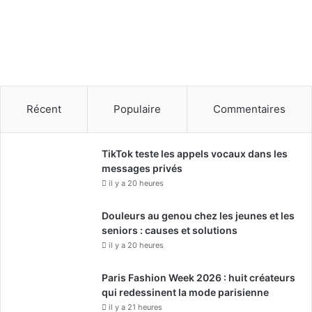
o
n
d
e
d
o
l
Récent
Populaire
Commentaires
l
a
r
TikTok teste les appels vocaux dans les
s
messages privés
.
il y a 20 heures
Douleurs au genou chez les jeunes et les
seniors : causes et solutions
il y a 20 heures
Paris Fashion Week 2026 : huit créateurs
qui redessinent la mode parisienne
il y a 21 heures