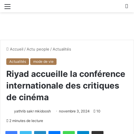
Menu
R
Accueil
/
Actu people
/
Actualités
Actualités
mode de vie
Riyad accueille la conférence
internationale des critiques
de cinéma
yathrib sakr mkidoosh
novembre 3, 2024
10
2 minutes de lecture
Facebook
X
Linkedin
Messenger
WhatsApp
Telegram
Partager par email