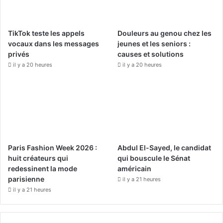
o
b
g
o
e
r
TikTok teste les appels
Douleurs au genou chez les
k
a
vocaux dans les messages
jeunes et les seniors :
privés
causes et solutions
m
il y a 20 heures
il y a 20 heures
Paris Fashion Week 2026 :
Abdul El-Sayed, le candidat
huit créateurs qui
qui bouscule le Sénat
redessinent la mode
américain
parisienne
il y a 21 heures
il y a 21 heures