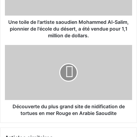
l
e
d
e
Une toile de l'artiste saoudien Mohammed Al-Salim,
l
pionnier de l'école du désert, a été vendue pour 1,1
'
million de dollars.
a
r
D
t
é
i
c
s
o
t
u
e
v
s
e
a
r
o
t
u
e
Découverte du plus grand site de nidification de
d
d
tortues en mer Rouge en Arabie Saoudite
i
u
e
p
n
l
M