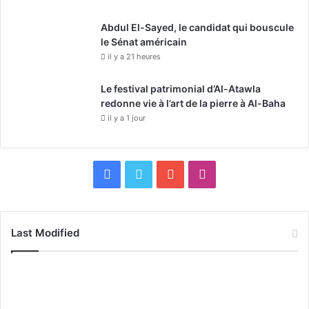
Abdul El-Sayed, le candidat qui bouscule
le Sénat américain
il y a 21 heures
Le festival patrimonial d’Al-Atawla
redonne vie à l’art de la pierre à Al-Baha
il y a 1 jour
F
X
Y
I
a
o
n
c
u
s
Last Modified
e
T
t
b
u
a