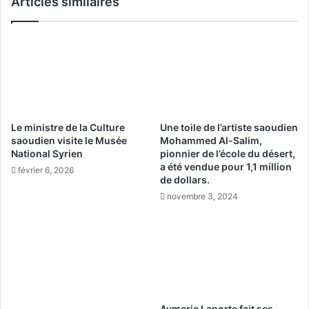
Articles similaires
u
o
s
h
g
a
r
m
a
m
n
e
d
d
s
A
i
Le ministre de la Culture
Une toile de l’artiste saoudien
l
t
saoudien visite le Musée
Mohammed Al-Salim,
-
e
National Syrien
pionnier de l’école du désert,
S
d
a été vendue pour 1,1 million
février 6, 2026
a
e
de dollars.
l
n
novembre 3, 2024
i
i
m
d
,
i
p
f
i
i
o
c
n
a
n
t
Aymeric Laporte fait ses