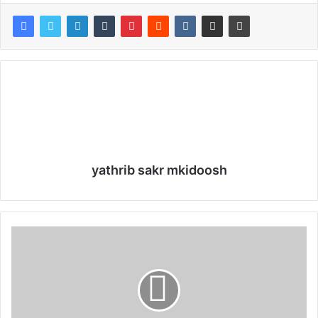
yathrib sakr mkidoosh
U
n
e
t
o
i