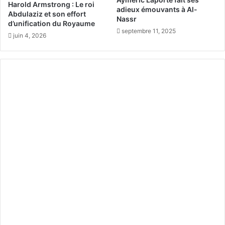
Harold Armstrong : Le roi
i
i
adieux émouvants à Al-
Abdulaziz et son effort
e
Nassr
o
d’unification du Royaume
r
n
septembre 11, 2025
juin 4, 2026
d
d
e
e
l
t
'
o
é
r
c
t
o
u
l
e
e
s
d
e
u
n
d
m
é
e
s
r
e
R
r
o
t
u
,
g