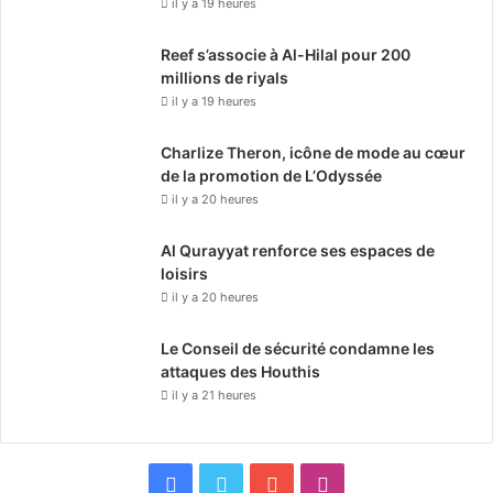
il y a 19 heures
Reef s’associe à Al-Hilal pour 200
millions de riyals
il y a 19 heures
Charlize Theron, icône de mode au cœur
de la promotion de L’Odyssée
il y a 20 heures
Al Qurayyat renforce ses espaces de
loisirs
il y a 20 heures
Le Conseil de sécurité condamne les
attaques des Houthis
il y a 21 heures
F
X
Y
I