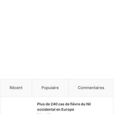
e
i
s
e
s
S
e
a
o
u
d
i
t
e
Récent
Populaire
Commentaires
Plus de 240 cas de fièvre du Nil
occidental en Europe