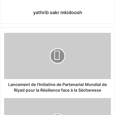
yathrib sakr mkidoosh
L
a
n
c
e
m
e
n
t
d
Lancement de l'Initiative de Partenariat Mondial de
e
Riyad pour la Résilience face à la Sécheresse
l
'
M
I
a
n
c