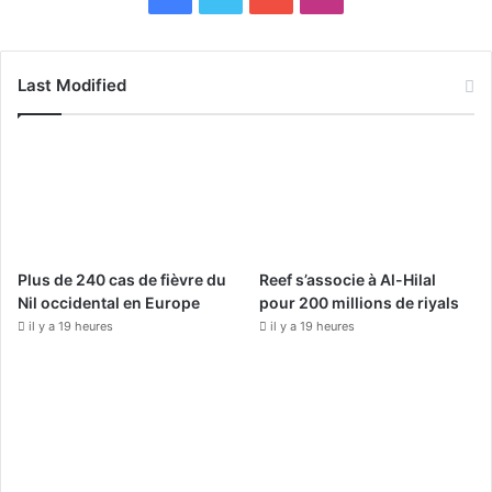
a
o
n
c
u
s
Last Modified
e
T
t
b
u
a
o
b
g
o
e
r
Plus de 240 cas de fièvre du
Reef s’associe à Al-Hilal
k
a
Nil occidental en Europe
pour 200 millions de riyals
il y a 19 heures
il y a 19 heures
m