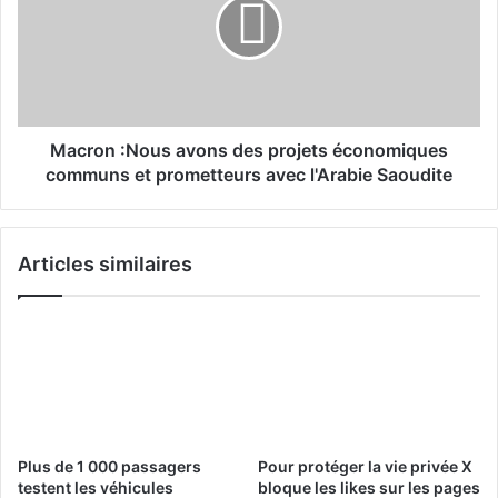
i
r
t
o
i
n
a
:
t
N
i
o
v
u
Macron :Nous avons des projets économiques
e
s
communs et prometteurs avec l'Arabie Saoudite
d
a
e
v
P
o
Articles similaires
a
n
r
s
t
d
e
e
n
s
a
p
r
r
i
o
a
j
Plus de 1 000 passagers
Pour protéger la vie privée X
t
e
testent les véhicules
bloque les likes sur les pages
M
t