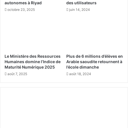
autonomes à Riyad
des utilisateurs
o
s
octobre 23, 2025
juin 14, 2024
n
é
d
c
i
o
a
n
l
o
d
m
e
i
R
q
Le Ministère des Ressources
Plus de 6 millions d’élèves en
i
u
Humaines domine l’Indice de
Arabie saoudite retournent à
y
e
Maturité Numérique 2025
l’école dimanche
a
s
août 7, 2025
août 18, 2024
d
c
p
o
o
m
u
m
r
u
l
n
a
s
R
e
é
t