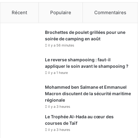
i
e
Récent
Populaire
Commentaires
l
l
e
Brochettes de poulet grillées pour une
soirée de camping en août
il y a 56 minutes
Le reverse shampooing : faut-il
appliquer le soin avant le shampooing ?
il y a 1 heure
Mohammed ben Salmane et Emmanuel
Macron discutent de la sécurité maritime
régionale
il y a 3 heures
Le Trophée Al-Hada au cœur des
courses de Taïf
il y a 3 heures