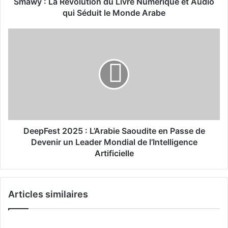
é
Smawy : La Révolution du Livre Numérique et Audio
v
qui Séduit le Monde Arabe
o
l
D
u
e
t
e
i
p
o
F
n
e
d
s
u
t
L
2
i
0
DeepFest 2025 : L’Arabie Saoudite en Passe de
v
2
Devenir un Leader Mondial de l’Intelligence
r
5
Artificielle
e
:
N
L
u
’
m
Articles similaires
A
é
r
r
a
i
b