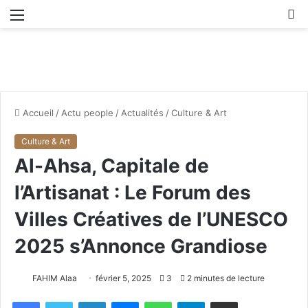
Menu
R
Accueil
/
Actu people
/
Actualités
/
Culture & Art
Culture & Art
Al-Ahsa, Capitale de
l’Artisanat : Le Forum des
Villes Créatives de l’UNESCO
2025 s’Annonce Grandiose
FAHIM Alaa
février 5, 2025
3
2 minutes de lecture
Facebook
X
Linkedin
Messenger
WhatsApp
Telegram
Partager par email