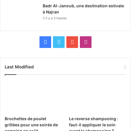
Badr Al-Janoub, une destination estivale
à Najran
il y a 3 heures
F
X
Y
I
a
o
n
c
u
s
Last Modified
e
T
t
b
u
a
o
b
g
o
e
r
Brochettes de poulet
Le reverse shampooing :
k
a
grillées pour une soirée de
faut-il appliquer le soin
camping en août
avant le shampooing ?