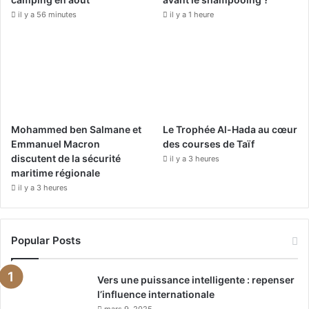
m
il y a 56 minutes
il y a 1 heure
Mohammed ben Salmane et
Le Trophée Al-Hada au cœur
Emmanuel Macron
des courses de Taïf
discutent de la sécurité
il y a 3 heures
maritime régionale
il y a 3 heures
Popular Posts
Vers une puissance intelligente : repenser
l’influence internationale
mars 9, 2025