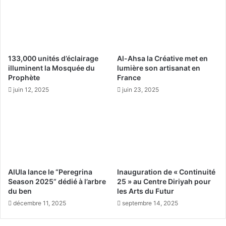
q
i
u
e
e
S
e
a
t
o
133,000 unités d’éclairage
Al-Ahsa la Créative met en
A
u
illuminent la Mosquée du
lumière son artisanat en
u
d
Prophète
France
d
i
juin 12, 2025
juin 23, 2025
i
t
o
e
q
e
u
n
i
P
S
a
é
s
d
s
AlUla lance le “Peregrina
Inauguration de « Continuité
u
e
Season 2025” dédié à l’arbre
25 » au Centre Diriyah pour
i
d
du ben
les Arts du Futur
t
e
décembre 11, 2025
septembre 14, 2025
l
D
e
e