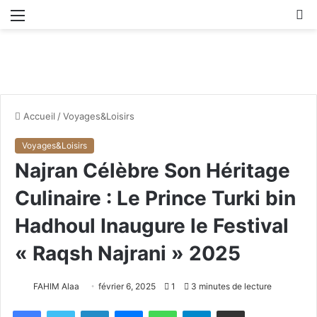
Menu
R
Accueil
/
Voyages&Loisirs
Voyages&Loisirs
Najran Célèbre Son Héritage
Culinaire : Le Prince Turki bin
Hadhoul Inaugure le Festival
« Raqsh Najrani » 2025
FAHIM Alaa
février 6, 2025
1
3 minutes de lecture
Facebook
X
Linkedin
Messenger
WhatsApp
Telegram
Partager par email