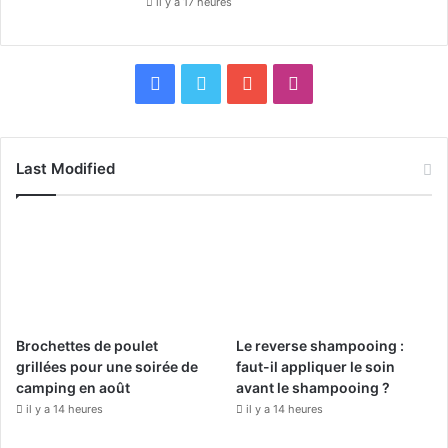
il y a 17 heures
F
X
Y
I
a
o
n
c
u
s
Last Modified
e
T
t
b
u
a
o
b
g
o
e
r
Brochettes de poulet
Le reverse shampooing :
k
a
grillées pour une soirée de
faut-il appliquer le soin
camping en août
avant le shampooing ?
m
il y a 14 heures
il y a 14 heures