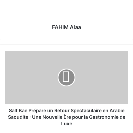
FAHIM Alaa
S
a
l
t
B
a
e
P
r
é
Salt Bae Prépare un Retour Spectaculaire en Arabie
p
Saoudite : Une Nouvelle Ère pour la Gastronomie de
a
Luxe
r