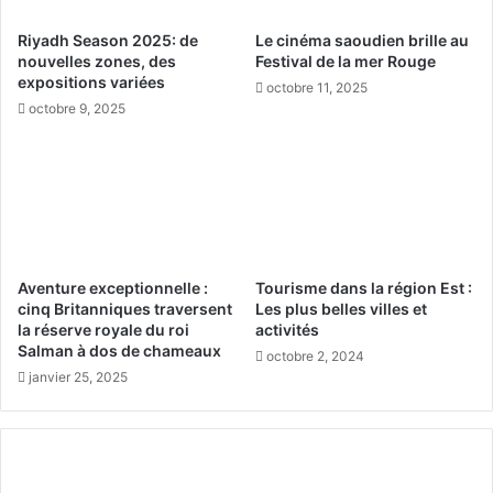
è
e
s
Riyadh Season 2025: de
Le cinéma saoudien brille au
n
m
nouvelles zones, des
Festival de la mer Rouge
A
é
expositions variées
octobre 11, 2025
r
d
octobre 9, 2025
a
i
b
c
i
a
e
l
S
d
a
’
o
e
u
n
Aventure exceptionnelle :
Tourisme dans la région Est :
d
v
cinq Britanniques traversent
Les plus belles villes et
i
e
la réserve royale du roi
activités
t
r
Salman à dos de chameaux
octobre 2, 2024
e
g
janvier 25, 2025
:
u
U
r
n
e
e
m
N
o