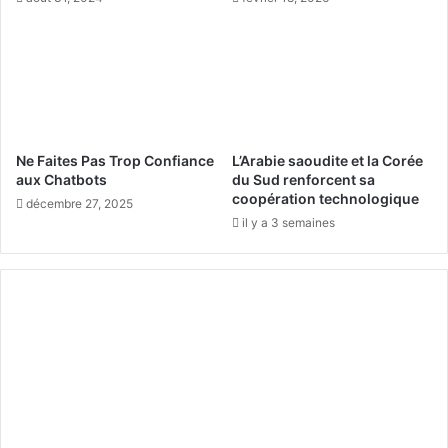
u
e
r
s
i
i
s
n
m
v
e
e
s
:
t
Ne Faites Pas Trop Confiance
L’Arabie saoudite et la Corée
4
i
aux Chatbots
du Sud renforcent sa
1
s
coopération technologique
décembre 27, 2025
m
s
il y a 3 semaines
i
e
l
u
l
r
i
s
a
i
r
m
d
m
s
o
d
b
e
i
d
l