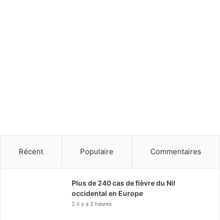
V
d
i
e
s
s
i
v
o
i
n
l
2
l
0
e
3
s
0
s
a
i
n
t
Récent
Populaire
Commentaires
e
s
Plus de 240 cas de fièvre du Nil
occidental en Europe
il y a 3 heures