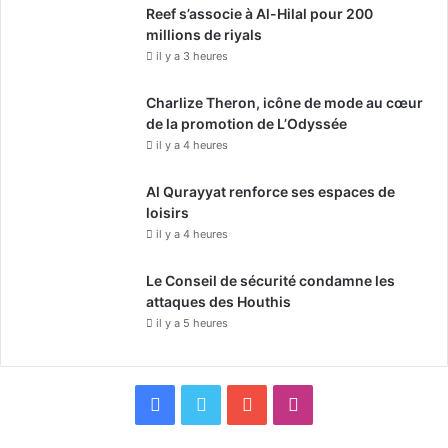
Reef s’associe à Al-Hilal pour 200
millions de riyals
il y a 3 heures
Charlize Theron, icône de mode au cœur
de la promotion de L’Odyssée
il y a 4 heures
Al Qurayyat renforce ses espaces de
loisirs
il y a 4 heures
Le Conseil de sécurité condamne les
attaques des Houthis
il y a 5 heures
F
X
Y
I
a
o
n