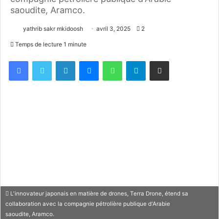
saoudite, Aramco.
yathrib sakr mkidoosh
avril 3, 2025
2
Temps de lecture 1 minute
Facebook
X
Linkedin
Messenger
WhatsApp
Telegram
Partager par email
L'innovateur japonais en matière de drones, Terra Drone, étend sa
collaboration avec la compagnie pétrolière publique d'Arabie
saoudite, Aramco.