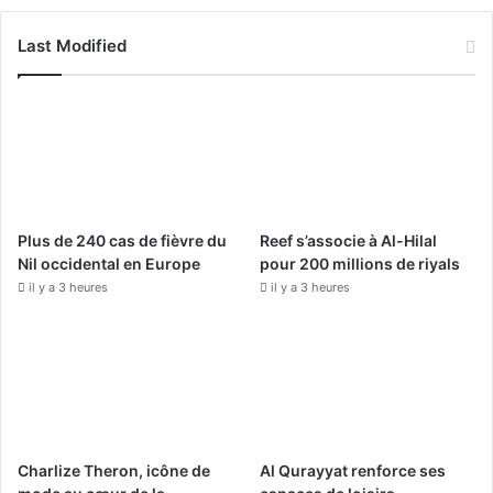
c
u
s
Last Modified
e
T
t
b
u
a
o
b
g
o
e
r
Plus de 240 cas de fièvre du
Reef s’associe à Al-Hilal
k
a
Nil occidental en Europe
pour 200 millions de riyals
il y a 3 heures
il y a 3 heures
m
Charlize Theron, icône de
Al Qurayyat renforce ses