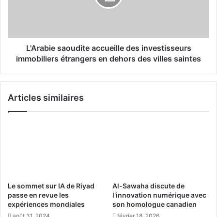
l
b
v
i
é
e
r
s
i
a
L'Arabie saoudite accueille des investisseurs
s
o
immobiliers étrangers en dehors des villes saintes
e
u
l
d
e
i
s
Articles similaires
t
r
e
e
a
c
c
o
c
r
u
d
e
s
i
d
l
Le sommet sur IA de Riyad
Al-Sawaha discute de
u
l
passe en revue les
l’innovation numérique avec
t
e
expériences mondiales
son homologue canadien
o
d
août 31, 2024
février 18, 2026