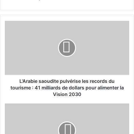
L
'
A
r
a
b
i
e
s
a
L'Arabie saoudite pulvérise les records du
o
tourisme : 41 milliards de dollars pour alimenter la
u
Vision 2030
d
i
L
t
'
e
A
p
r
u
a