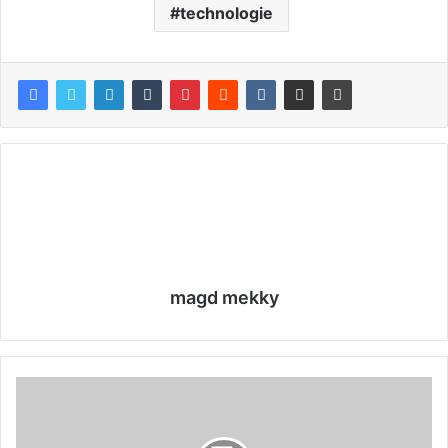
technologie
magd mekky
F
e
s