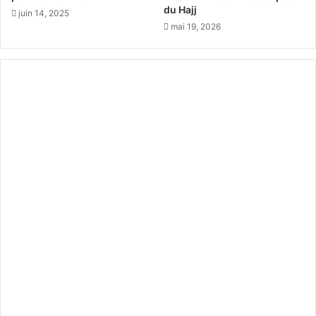
a
du Hajj
juin 14, 2025
l
mai 19, 2026
e
e
n
s
a
n
t
é
a
u
M
o
n
e
y