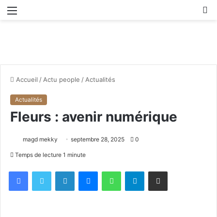
Menu
R
Accueil
/
Actu people
/
Actualités
Actualités
Fleurs : avenir numérique
magd mekky
septembre 28, 2025
0
Temps de lecture 1 minute
Facebook
X
Linkedin
Messenger
WhatsApp
Telegram
Partager par email