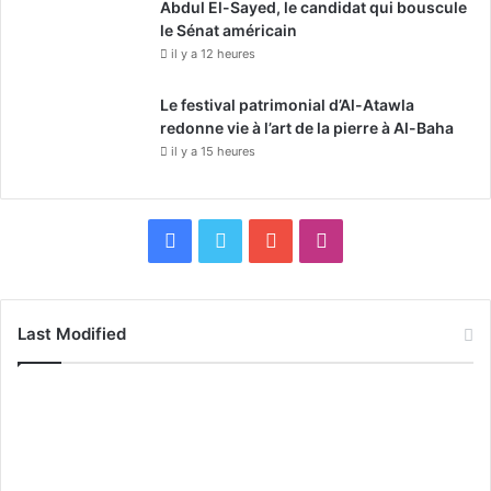
Abdul El-Sayed, le candidat qui bouscule
le Sénat américain
il y a 12 heures
Le festival patrimonial d’Al-Atawla
redonne vie à l’art de la pierre à Al-Baha
il y a 15 heures
F
X
Y
I
a
o
n
c
u
s
Last Modified
e
T
t
b
u
a
o
b
g