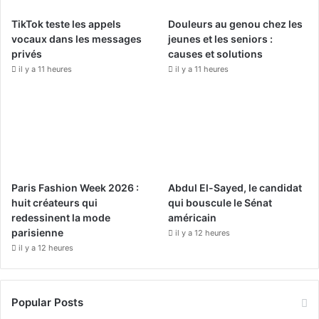
o
e
r
TikTok teste les appels
Douleurs au genou chez les
k
a
vocaux dans les messages
jeunes et les seniors :
privés
causes et solutions
m
il y a 11 heures
il y a 11 heures
Paris Fashion Week 2026 :
Abdul El-Sayed, le candidat
huit créateurs qui
qui bouscule le Sénat
redessinent la mode
américain
parisienne
il y a 12 heures
il y a 12 heures
Popular Posts