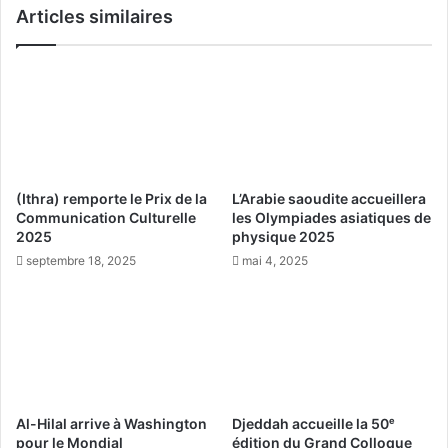
Articles similaires
e
l
à
è
T
r
a
e
ï
l
f
’
i
n
n
(Ithra) remporte le Prix de la
L’Arabie saoudite accueillera
o
Communication Culturelle
les Olympiades asiatiques de
v
2025
physique 2025
a
septembre 18, 2025
mai 4, 2025
t
i
o
n
d
i
g
i
Al-Hilal arrive à Washington
Djeddah accueille la 50ᵉ
t
pour le Mondial
édition du Grand Colloque