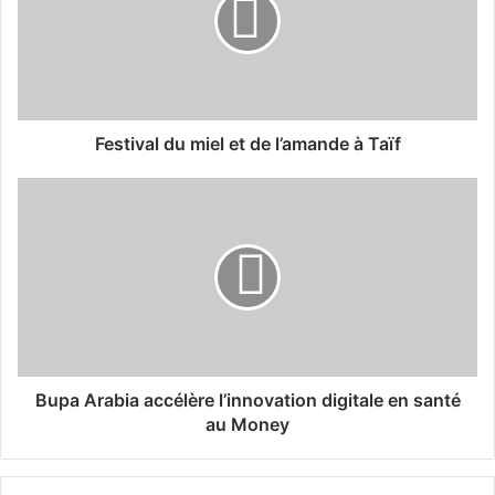
t
i
v
a
l
d
u
Festival du miel et de l’amande à Taïf
m
i
B
e
u
l
p
e
a
t
A
d
r
e
a
l
b
’
i
a
a
Bupa Arabia accélère l’innovation digitale en santé
m
a
au Money
a
c
n
c
d
é