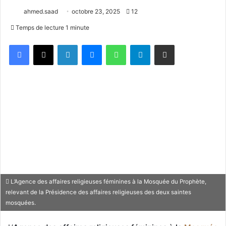
ahmed.saad
octobre 23, 2025
12
Temps de lecture 1 minute
Facebook
X
Linkedin
Messenger
WhatsApp
Telegram
Partager par email
L’Agence des affaires religieuses féminines à la Mosquée du Prophète,
relevant de la Présidence des affaires religieuses des deux saintes
mosquées.