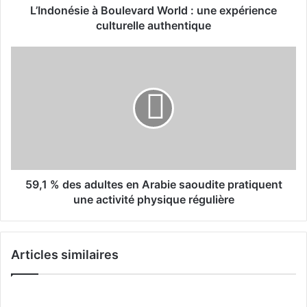
i
L’Indonésie à Boulevard World : une expérience
e
culturelle authentique
à
B
5
o
9
u
,
l
1
e
%
v
d
a
e
r
s
d
a
W
d
59,1 % des adultes en Arabie saoudite pratiquent
o
u
une activité physique régulière
r
l
l
t
d
e
Articles similaires
:
s
u
e
n
n
e
A