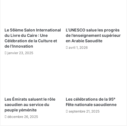
e
r
x
a
p
b
é
i
r
e
Le 56ème Salon International
L’UNESCO salue les progrès
i
s
du Livre du Caire : Une
de l’enseignement supérieur
e
a
Célébration de la Culture et
en Arabie Saoudite
n
o
de l’Innovation
avril 1, 2026
c
u
janvier 23, 2025
e
d
c
i
u
t
l
e
t
p
u
r
r
a
e
t
Les Émirats saluent le rôle
Les célébrations de la 95ᵉ
l
i
saoudien au service du
Fête nationale saoudienne
l
q
peuple yéménite
septembre 21, 2025
e
u
décembre 26, 2025
a
e
u