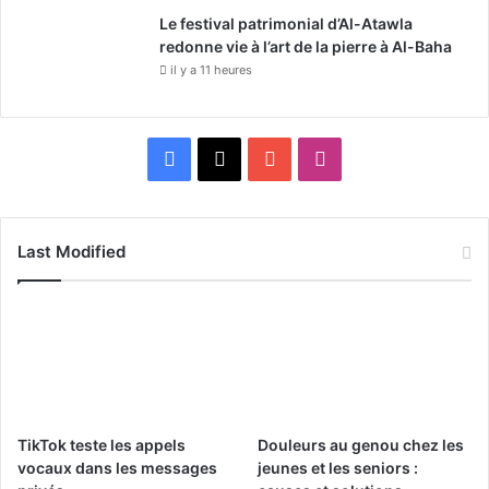
Le festival patrimonial d’Al-Atawla
redonne vie à l’art de la pierre à Al-Baha
il y a 11 heures
F
X
Y
I
a
o
n
c
u
s
Last Modified
e
T
t
b
u
a
o
b
g
o
e
r
TikTok teste les appels
Douleurs au genou chez les
k
a
vocaux dans les messages
jeunes et les seniors :