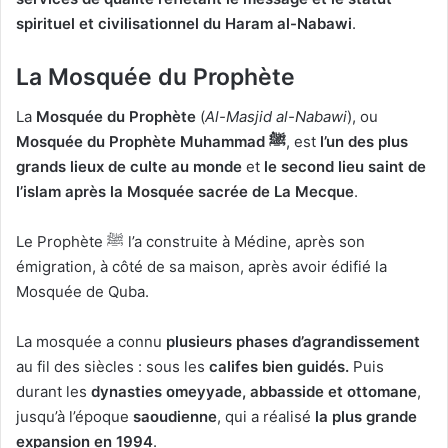
spirituel et civilisationnel du Haram al-Nabawi
.
La Mosquée du Prophète
La
Mosquée du Prophète
(
Al-Masjid al-Nabawi
), ou
Mosquée du Prophète Muhammad ﷺ
, est
l’un des plus
grands lieux de culte au monde
et
le second lieu saint de
l’islam après la Mosquée sacrée de La Mecque
.
Le Prophète ﷺ l’a construite à Médine, après son
émigration, à côté de sa maison, après avoir édifié la
Mosquée de Quba.
La mosquée a connu
plusieurs phases d’agrandissement
au fil des siècles : sous les
califes bien guidés.
Puis
durant les
dynasties omeyyade, abbasside et ottomane
,
jusqu’à l’époque
saoudienne
, qui a réalisé
la plus grande
expansion en 1994
.