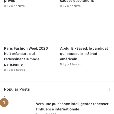
privés
causes et solutions
m
il y a 7 heures
il y a 7 heures
Paris Fashion Week 2026 :
Abdul El-Sayed, le candidat
huit créateurs qui
qui bouscule le Sénat
redessinent la mode
américain
parisienne
il y a 8 heures
il y a 8 heures
Popular Posts
Vers une puissance intelligente : repenser
l’influence internationale