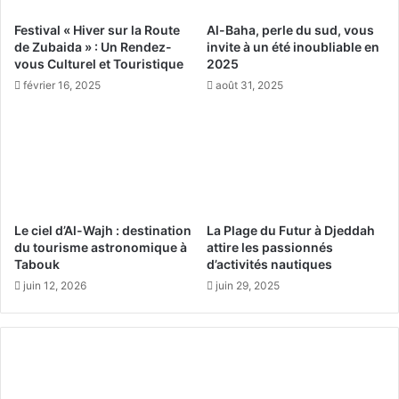
v
h
Festival « Hiver sur la Route
Al-Baha, perle du sud, vous
a
a
de Zubaida » : Un Rendez-
invite à un été inoubliable en
l
s
vous Culturel et Touristique
2025
«
e
février 16, 2025
août 31, 2025
A
d
n
e
c
l
i
a
e
l
n
o
n
c
e
a
Le ciel d’Al-Wajh : destination
La Plage du Futur à Djeddah
s
l
du tourisme astronomique à
attire les passionnés
R
i
Tabouk
d’activités nautiques
o
s
juin 12, 2026
juin 29, 2025
y
a
a
t
u
i
m
o
e
n
s
d