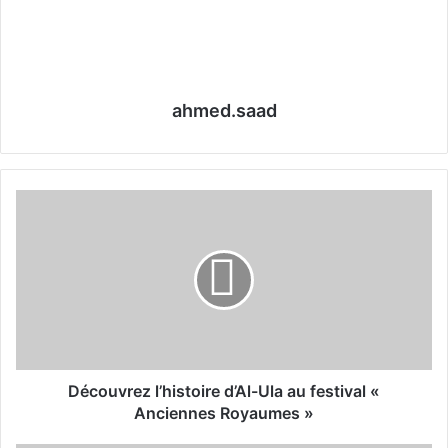
ahmed.saad
D
é
c
o
u
v
r
e
z
l
Découvrez l’histoire d’Al-Ula au festival «
’
Anciennes Royaumes »
h