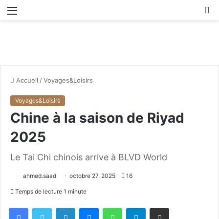
Menu
R
Accueil
/
Voyages&Loisirs
Voyages&Loisirs
Chine à la saison de Riyad
2025
Le Tai Chi chinois arrive à BLVD World
ahmed.saad
octobre 27, 2025
16
Temps de lecture 1 minute
Facebook
X
Linkedin
Messenger
WhatsApp
Telegram
Partager par email