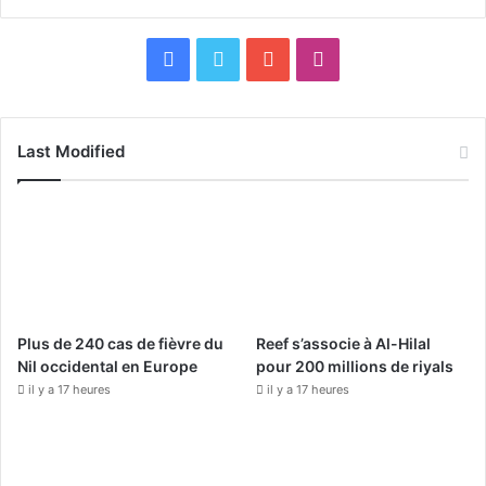
F
X
Y
I
a
o
n
c
u
s
Last Modified
e
T
t
b
u
a
o
b
g
o
e
r
Plus de 240 cas de fièvre du
Reef s’associe à Al-Hilal
k
a
Nil occidental en Europe
pour 200 millions de riyals
il y a 17 heures
il y a 17 heures
m