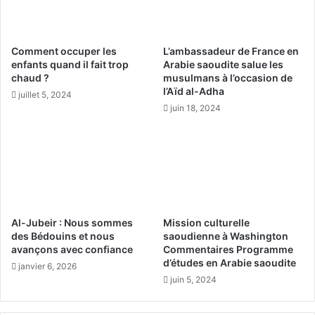
s
r
a
e
c
s
Comment occuper les
L’ambassadeur de France en
t
:
enfants quand il fait trop
Arabie saoudite salue les
i
v
chaud ?
musulmans à l’occasion de
v
e
l’Aïd al-Adha
juillet 5, 2024
i
r
juin 18, 2024
t
s
é
l
s
a
v
f
a
i
r
n
i
d
é
e
Al-Jubeir : Nous sommes
Mission culturelle
e
l
des Bédouins et nous
saoudienne à Washington
s
avançons avec confiance
Commentaires Programme
a
d’études en Arabie saoudite
p
janvier 6, 2026
r
juin 5, 2024
é
c