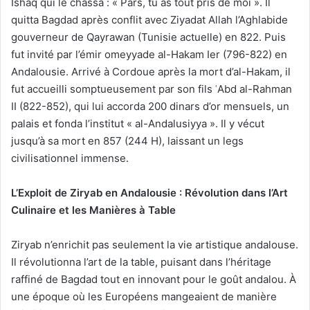
Ishaq qui le chassa : « Pars, tu as tout pris de moi ». Il
quitta Bagdad après conflit avec Ziyadat Allah l’Aghlabide
gouverneur de Qayrawan (Tunisie actuelle) en 822. Puis
fut invité par l’émir omeyyade al-Hakam Ier (796-822) en
Andalousie. Arrivé à Cordoue après la mort d’al-Hakam, il
fut accueilli somptueusement par son fils ʿAbd al-Rahman
II (822-852), qui lui accorda 200 dinars d’or mensuels, un
palais et fonda l’institut « al-Andalusiyya ». Il y vécut
jusqu’à sa mort en 857 (244 H), laissant un legs
civilisationnel immense.
L’Exploit de Ziryab en Andalousie : Révolution dans l’Art
Culinaire et les Manières à Table
Ziryab n’enrichit pas seulement la vie artistique andalouse.
Il révolutionna l’art de la table, puisant dans l’héritage
raffiné de Bagdad tout en innovant pour le goût andalou. À
une époque où les Européens mangeaient de manière