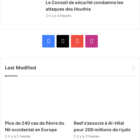
Le Conseil de sécurité condamne les
attaques des Houthis
il y a 4 heures
F
X
Y
I
a
o
n
c
u
s
Last Modified
e
T
t
b
u
a
o
b
g
o
e
r
Plus de 240 cas de fièvre du
Reef s’associe à Al-Hilal
k
a
Nil occidental en Europe
pour 200 millions de riyals
il y a 2 heures
il y a 3 heures