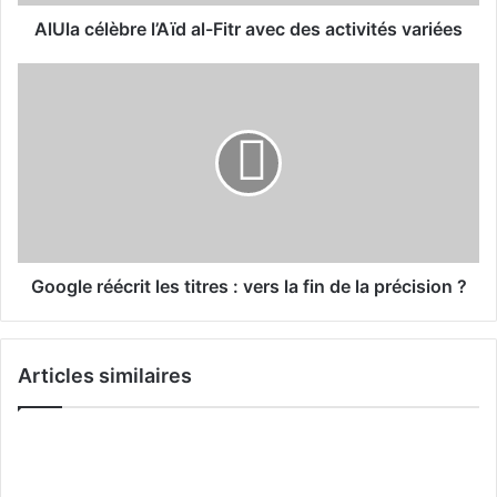
è
b
AlUla célèbre l’Aïd al-Fitr avec des activités variées
r
e
G
l
o
’
o
A
g
ï
l
d
e
a
r
l
é
-
é
F
c
Google réécrit les titres : vers la fin de la précision ?
i
r
t
i
r
t
Articles similaires
a
l
v
e
e
s
c
t
d
i
e
t