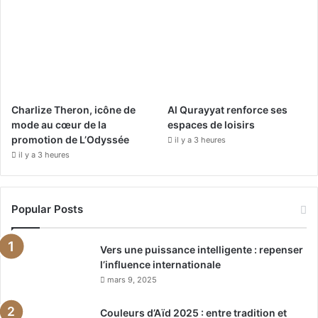
m
Charlize Theron, icône de
Al Qurayyat renforce ses
mode au cœur de la
espaces de loisirs
promotion de L’Odyssée
il y a 3 heures
il y a 3 heures
Popular Posts
Vers une puissance intelligente : repenser
l’influence internationale
mars 9, 2025
Couleurs d’Aïd 2025 : entre tradition et