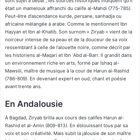
sont sujet à débat ; les sources historiques indiquent qu’il
était un mamelouk affranchi du calife al-Mahdi (775-785).
Peut-être d’ascendance kurde, persane, sanhadja ou
africaine mélangée à arabe. Comme le mentionnent Ibn
Hayyan et Ibn al-Khatib. Son surnom « Ziryab » vient de la
noirceur intense de sa peau et de la douceur de sa voix
ressemblant à celle de l’alouette noire, comme décrit par
les historiens al-Maqari et Ibn ʿAbd al-Barr. Il grandit dans
un environnement riche en arts, formé par Ishaq al-
Mawsili, maître de musique à la cour de Harun al-Rashid
(786-809). En devenant expert en oud, chant et poésie
avant trente ans.
En Andalousie
À Bagdad, Ziryab brilla aux cours des califes Harun al-
Rashid et al-Amin (809-813). En éblouissant tous par sa
voix et son créativité. Mais subit la jalousie de son maître