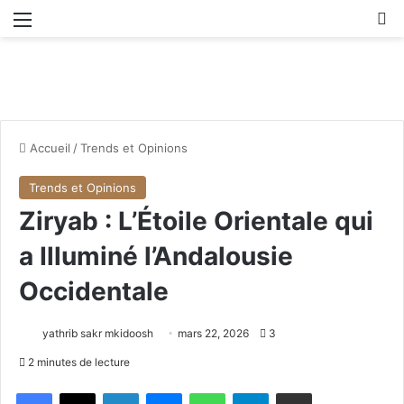
Menu
R
Accueil
/
Trends et Opinions
Trends et Opinions
Ziryab : L’Étoile Orientale qui
a Illuminé l’Andalousie
Occidentale
yathrib sakr mkidoosh
mars 22, 2026
3
2 minutes de lecture
Facebook
X
Linkedin
Messenger
WhatsApp
Telegram
Partager par email