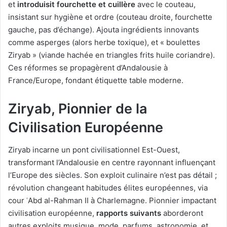
et
introduisit fourchette et cuillère
avec le couteau,
insistant sur hygiène et ordre (couteau droite, fourchette
gauche, pas d’échange). Ajouta ingrédients innovants
comme asperges (alors herbe toxique), et « boulettes
Ziryab » (viande hachée en triangles frits huile coriandre).
Ces réformes se propagèrent d’Andalousie à
France/Europe, fondant étiquette table moderne.
Ziryab, Pionnier de la
Civilisation Européenne
Ziryab incarne un pont civilisationnel Est-Ouest,
transformant l’Andalousie en centre rayonnant influençant
l’Europe des siècles. Son exploit culinaire n’est pas détail ;
révolution changeant habitudes élites européennes, via
cour ʿAbd al-Rahman II à Charlemagne. Pionnier impactant
civilisation européenne,
rapports suivants
aborderont
autres exploits musique, mode, parfums, astronomie, et