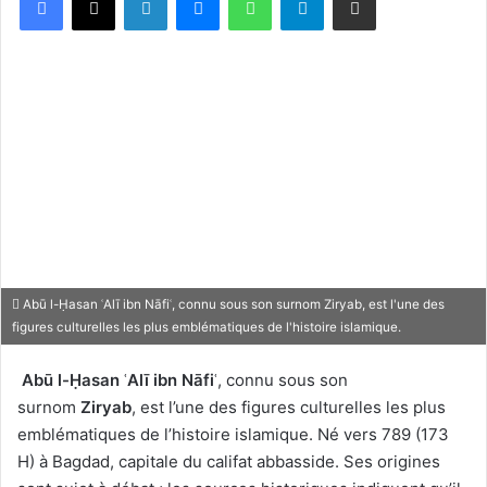
Abū l-Ḥasan ʿAlī ibn Nāfiʿ, connu sous son surnom Ziryab, est l'une des
figures culturelles les plus emblématiques de l'histoire islamique.
Abū l-Ḥasan ʿAlī ibn Nāfiʿ
, connu sous son
surnom
Ziryab
, est l’une des figures culturelles les plus
emblématiques de l’histoire islamique. Né vers 789 (173
H) à Bagdad, capitale du califat abbasside. Ses origines