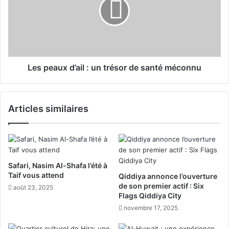
l
p
e
e
:
a
l
u
e
x
p
d
l
’
Les peaux d’ail : un trésor de santé méconnu
a
a
t
i
t
l
Articles similaires
r
:
a
u
d
n
i
t
t
r
i
é
Safari, Nasim Al-Shafa l’été à
o
s
Taif vous attend
Qiddiya annonce l’ouverture
n
o
de son premier actif : Six
août 23, 2025
n
r
Flags Qiddiya City
e
d
novembre 17, 2025
l
e
l
s