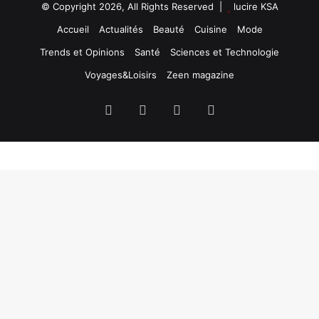
© Copyright 2026, All Rights Reserved |
lucire KSA
Accueil
Actualités
Beauté
Cuisine
Mode
Trends et Opinions
Santé
Sciences et Technologie
Voyages&Loisirs
Zeen magazine
Facebook
X
YouTube
Instagram