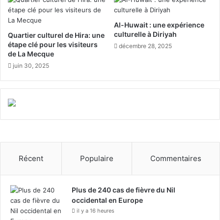
e
a
p
n
Al-Huwait : une expérience
l
t
culturelle à Diriyah
Quartier culturel de Hira: une
u
é
étape clé pour les visiteurs
décembre 28, 2025
s
m
de La Mecque
c
é
juin 30, 2025
é
c
l
o
è
n
b
n
r
u
e
d
’
E
Récent
Populaire
Commentaires
s
p
a
Plus de 240 cas de fièvre du Nil
g
occidental en Europe
n
il y a 16 heures
e