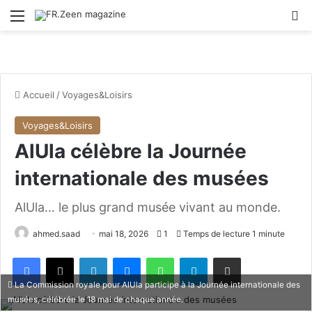
Menu
R
Accueil
/
Voyages&Loisirs
Voyages&Loisirs
AlUla célèbre la Journée
internationale des musées
AlUla… le plus grand musée vivant au monde.
ahmed.saad
mai 18, 2026
1
Temps de lecture 1 minute
Facebook
X
Linkedin
Messenger
WhatsApp
Telegram
Partager par email
La Commission royale pour AlUla participe à la Journée internationale des
musées, célébrée le 18 mai de chaque année.