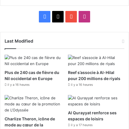
F
X
Y
I
a
o
n
c
u
s
Last Modified
e
T
t
b
u
a
Plus de 240 cas de fièvre du
Reef s’associe à Al-Hilal
o
b
g
Nil occidental en Europe
pour 200 millions de riyals
il y a 16 heures
o
il y a 16 heures
e
r
k
a
m
Al Qurayyat renforce ses
Charlize Theron, icône de
espaces de loisirs
mode au cœur de la
il y a 17 heures