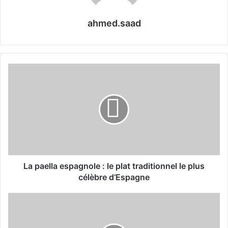
ahmed.saad
L
a
p
a
e
l
l
a
e
s
La paella espagnole : le plat traditionnel le plus
p
célèbre d’Espagne
a
g
L
n
e
o
s