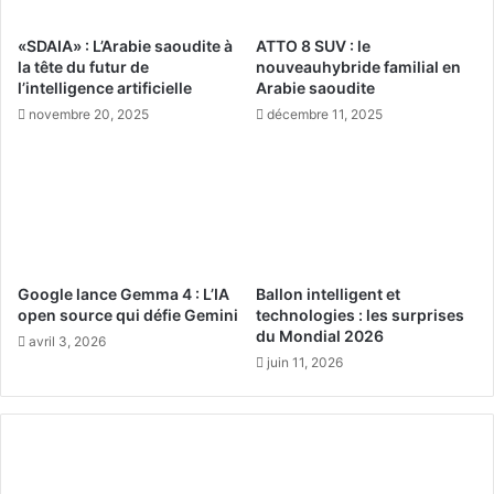
o
m
n
b
«SDAIA» : L’Arabie saoudite à
ATTO 8 SUV : le
n
a
la tête du futur de
nouveauhybride familial en
e
t
l’intelligence artificielle
Arabie saoudite
l
“
novembre 20, 2025
décembre 11, 2025
l
M
e
e
p
x
o
i
u
c
r
o
l
v
’
s
Google lance Gemma 4 : L’IA
Ballon intelligent et
A
T
open source qui défie Gemini
technologies : les surprises
ï
h
du Mondial 2026
avril 3, 2026
d
e
juin 11, 2026
a
W
l
o
‑
r
A
l
d
d
h