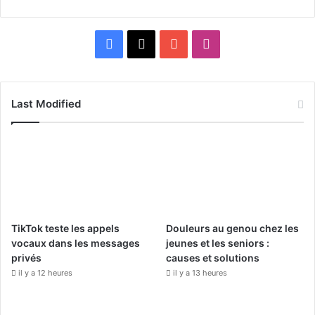
F
X
Y
I
a
o
n
c
u
s
Last Modified
e
T
t
b
u
a
o
b
g
o
e
r
TikTok teste les appels
Douleurs au genou chez les
k
a
vocaux dans les messages
jeunes et les seniors :
privés
causes et solutions
m
il y a 12 heures
il y a 13 heures