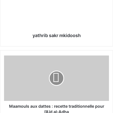
yathrib sakr mkidoosh
M
a
a
m
o
u
l
s
a
u
Maamouls aux dattes : recette traditionnelle pour
x
l’Aïd al‑Adha