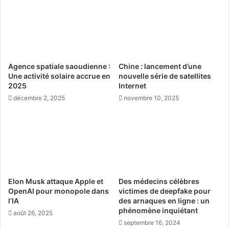
t
l
v
’
e
u
r
n
s
d
A
e
Agence spatiale saoudienne :
Chine : lancement d’une
r
s
Une activité solaire accrue en
nouvelle série de satellites
a
p
2025
Internet
f
l
décembre 2, 2025
novembre 10, 2025
a
a
t
t
s
d
e
s
o
c
Elon Musk attaque Apple et
Des médecins célèbres
c
OpenAI pour monopole dans
victimes de deepfake pour
a
l’IA
des arnaques en ligne : un
s
phénomène inquiétant
août 26, 2025
i
septembre 16, 2024