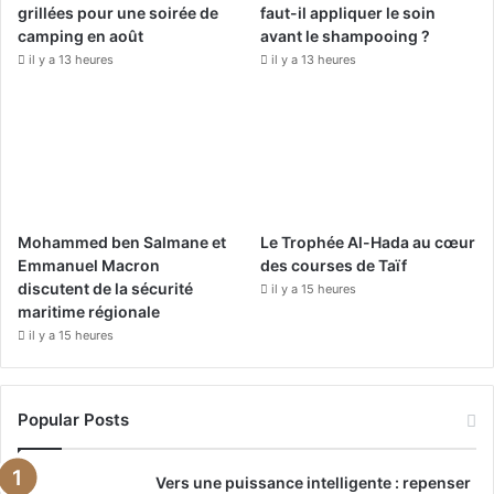
k
a
grillées pour une soirée de
faut-il appliquer le soin
camping en août
avant le shampooing ?
m
il y a 13 heures
il y a 13 heures
Mohammed ben Salmane et
Le Trophée Al-Hada au cœur
Emmanuel Macron
des courses de Taïf
discutent de la sécurité
il y a 15 heures
maritime régionale
il y a 15 heures
Popular Posts
Vers une puissance intelligente : repenser