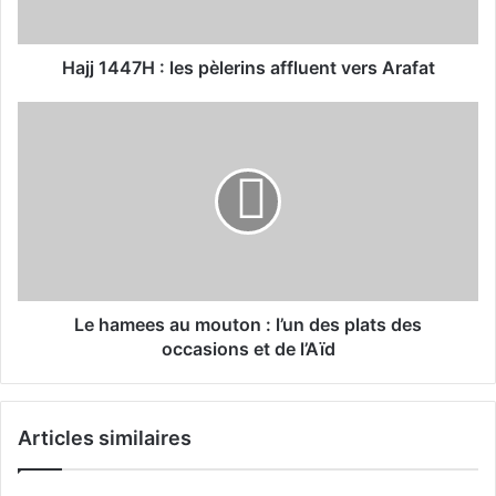
7
H
:
Hajj 1447H : les pèlerins affluent vers Arafat
l
e
L
s
e
p
h
è
a
l
m
e
e
r
e
i
s
n
a
s
u
Le hamees au mouton : l’un des plats des
a
m
occasions et de l’Aïd
f
o
f
u
l
t
Articles similaires
u
o
e
n
n
: