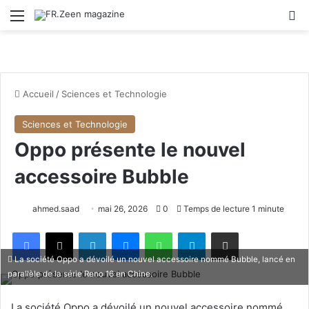
Menu
R
Accueil
/
Sciences et Technologie
Sciences et Technologie
Oppo présente le nouvel
accessoire Bubble
ahmed.saad
mai 26, 2026
0
Temps de lecture 1 minute
Facebook
X
Linkedin
Messenger
WhatsApp
Telegram
Partager par email
La société Oppo a dévoilé un nouvel accessoire nommé Bubble, lancé en
parallèle de la série Reno 16 en Chine.
La société
Oppo
a dévoilé un nouvel accessoire nommé