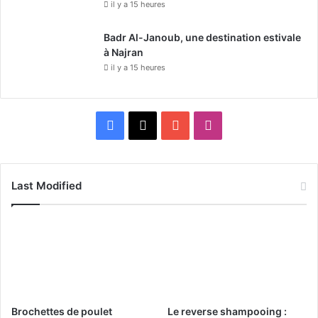
il y a 15 heures
Badr Al-Janoub, une destination estivale
à Najran
il y a 15 heures
F
X
Y
I
a
o
n
c
u
s
Last Modified
e
T
t
b
u
a
o
b
g
o
e
r
Brochettes de poulet
Le reverse shampooing :