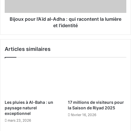
p
:
o
u
u
n
r
Bijoux pour l’Aïd al‑Adha : qui racontent la lumière
s
l
et l’identité
u
’
c
A
c
ï
Articles similaires
è
d
s
a
a
l
r
‑
c
A
h
d
i
h
t
a
e
:
Les pluies à Al-Baha : un
17 millions de visiteurs pour
c
q
paysage naturel
la Saison de Riyad 2025
t
u
exceptionnel
février 16, 2026
u
i
mars 23, 2026
r
r
a
a