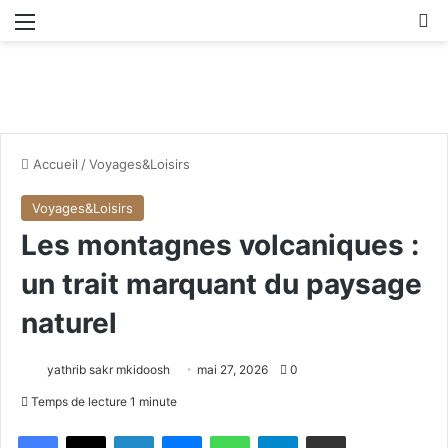
Menu
R
Accueil
/
Voyages&Loisirs
Voyages&Loisirs
Les montagnes volcaniques :
un trait marquant du paysage
naturel
yathrib sakr mkidoosh
mai 27, 2026
0
Temps de lecture 1 minute
Facebook
X
Linkedin
Messenger
WhatsApp
Telegram
Partager par email