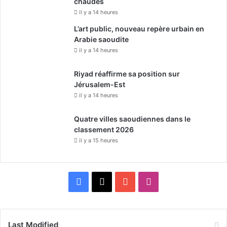
chaudes
il y a 14 heures
L’art public, nouveau repère urbain en
Arabie saoudite
il y a 14 heures
Riyad réaffirme sa position sur
Jérusalem-Est
il y a 14 heures
Quatre villes saoudiennes dans le
classement 2026
il y a 15 heures
F
X
Y
I
a
o
n
c
u
s
Last Modified