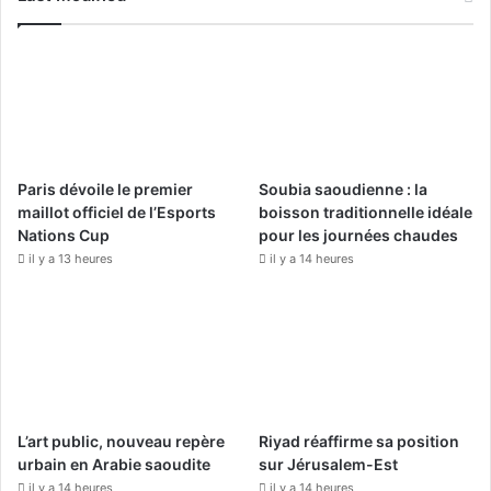
e
T
t
b
u
a
o
b
g
o
e
r
Paris dévoile le premier
Soubia saoudienne : la
k
a
maillot officiel de l’Esports
boisson traditionnelle idéale
Nations Cup
pour les journées chaudes
m
il y a 13 heures
il y a 14 heures
L’art public, nouveau repère
Riyad réaffirme sa position
urbain en Arabie saoudite
sur Jérusalem-Est
il y a 14 heures
il y a 14 heures