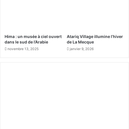
l
c
a
o
s
n
s
t
u
e
r
n
Hima : un musée à ciel ouvert
Atariq Village illumine l’hiver
a
t
dans le sud de l’Arabie
de La Mecque
n
l
novembre 13, 2025
janvier 9, 2026
t
a
s
l
é
u
c
m
u
i
r
è
i
r
t
e
é
e
t
l
’
i