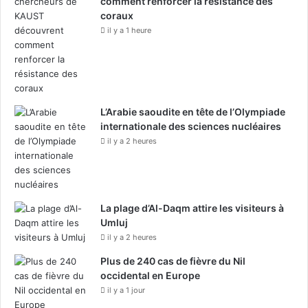
comment renforcer la résistance des
è
coraux
l
il y a 1 heure
e
r
i
n
s
c
L’Arabie saoudite en tête de l’Olympiade
a
internationale des sciences nucléaires
r
il y a 2 heures
d
i
a
q
La plage d’Al-Daqm attire les visiteurs à
u
Umluj
e
il y a 2 heures
s
Plus de 240 cas de fièvre du Nil
occidental en Europe
il y a 1 jour