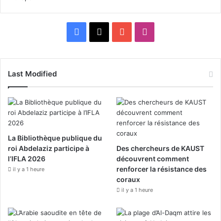
F
X
Y
I
a
o
n
c
u
s
Last Modified
e
T
t
b
u
a
o
b
g
La Bibliothèque publique du
roi Abdelaziz participe à
Des chercheurs de KAUST
o
e
r
l’IFLA 2026
découvrent comment
k
renforcer la résistance des
a
il y a 1 heure
coraux
m
il y a 1 heure