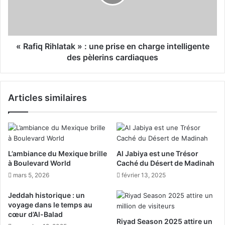
j
q
1
R
4
i
4
h
7
l
« Rafiq Rihlatak » : une prise en charge intelligente
H
a
des pèlerins cardiaques
:
t
p
a
l
k
Articles similaires
u
»
s
:
d
u
e
n
1
e
,
p
L’ambiance du Mexique brille
Al Jabiya est une Trésor
7
r
à Boulevard World
Caché du Désert de Madinah
m
i
mars 5, 2026
février 13, 2025
i
s
l
e
Jeddah historique : un
l
e
voyage dans le temps au
i
n
cœur d’Al-Balad
Riyad Season 2025 attire un
o
c