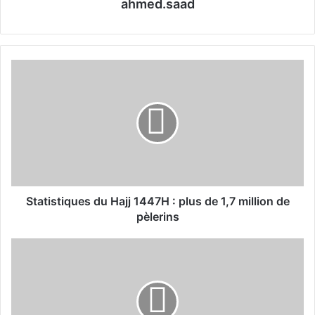
ahmed.saad
S
t
a
t
i
s
t
i
q
u
Statistiques du Hajj 1447H : plus de 1,7 million de
e
pèlerins
s
d
«
u
R
H
a
a
f
j
i