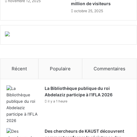
novembre 12, 2025
million de visiteurs
n
h
octobre 25, 2025
d
a
e
r
p
g
è
e
l
i
e
n
r
t
i
e
n
l
Récent
Populaire
Commentaires
s
l
i
g
La Bibliothèque publique du roi
e
Abdelaziz participe à l’IFLA 2026
n
il y a 1 heure
t
e
d
e
s
Des chercheurs de KAUST découvrent
p