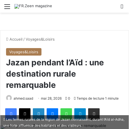
Menu
R
Accueil
/
Voyages&Loisirs
Voyages&Loisirs
Jazan pendant l’Aïd : une
destination rurale
remarquable
ahmed.saad
mai 28, 2026
0
Temps de lecture 1 minute
Facebook
X
Linkedin
Messenger
WhatsApp
Telegram
Partager par email
Les fermes rurales de la région de Jazan connaissent, durant l’Aïd al-Adha,
une forte affluence des habitants et des visiteurs.